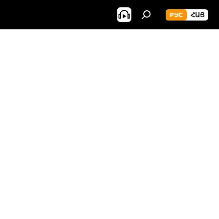
РУС
ՀԱՅ