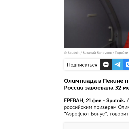
© Sputnik / Виталий Белоусов
/
Перейти
Подписаться
Олимпиада в Пекине п
России завоевала 32 м
ЕРЕВАН, 21 фев - Sputnik.
российским призерам Оли
"Аэрофлот Бонус", говорит