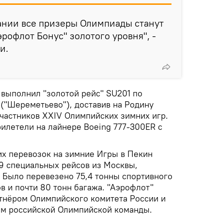
нии все призеры Олимпиады станут
рофлот Бонус" золотого уровня", -
и.
 выполнил "золотой рейс" SU201 по
("Шереметьево"), доставив на Родину
участников ХХIV Олимпийских зимних игр.
илетели на лайнере Boeing 777-300ER с
их перевозок на зимние Игры в Пекин
9 специальных рейсов из Москвы,
. Было перевезено 75,4 тонны спортивного
в и почти 80 тонн багажа. "Аэрофлот"
тнёром Олимпийского комитета России и
м российской Олимпийской команды.