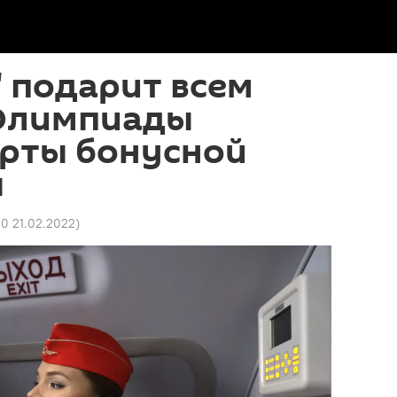
 подарит всем
Олимпиады
арты бонусной
ы
00 21.02.2022
)