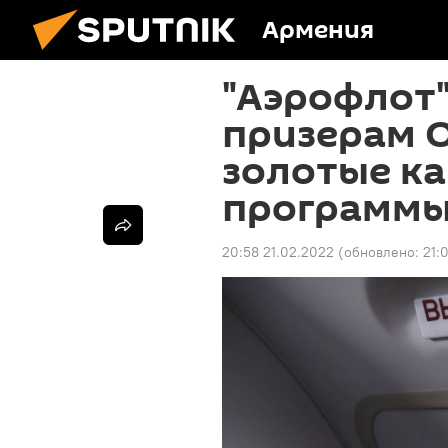
Армения
"Аэрофлот"
призерам 
золотые к
программ
20:58 21.02.2022
(обновлено:
21: