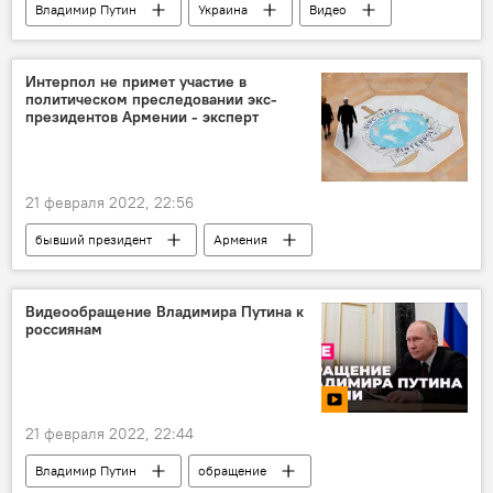
Владимир Путин
Украина
Видео
майдан
Интерпол не примет участие в
политическом преследовании экс-
президентов Армении - эксперт
21 февраля 2022, 22:56
бывший президент
Армения
Серж Саргсян
Роберт Кочарян
Политика
Интерпол
Видеообращение Владимира Путина к
россиянам
21 февраля 2022, 22:44
Владимир Путин
обращение