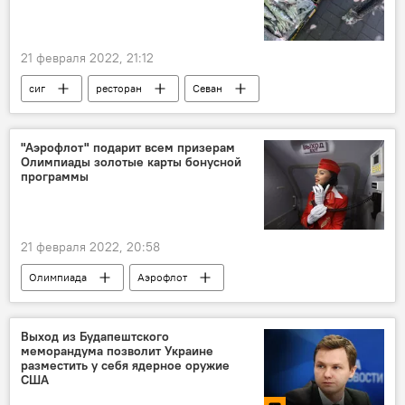
21 февраля 2022, 21:12
сиг
ресторан
Севан
контроль
браконьерство
Армения
Новости Армения
"Аэрофлот" подарит всем призерам
Олимпиады золотые карты бонусной
программы
21 февраля 2022, 20:58
Олимпиада
Аэрофлот
Выход из Будапештского
меморандума позволит Украине
разместить у себя ядерное оружие
США