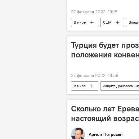
27 февраля 2022, 19:18
В мире
США
Влади
заявление
Турция будет про
положения конве
27 февраля 2022, 18:58
В мире
Защита Донбасса. С
Турция
Мевлют Чавушоглу
Сколько лет Ерева
настоящий возрас
Армен Петросян