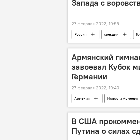
Запада с воровст
27 февраля 2022, 19:55
Россия
санкции
Го
Армянский гимна
завоевал Кубок м
Германии
27 февраля 2022, 19:40
Армения
Новости Армения
В США прокоммен
Путина о силах с