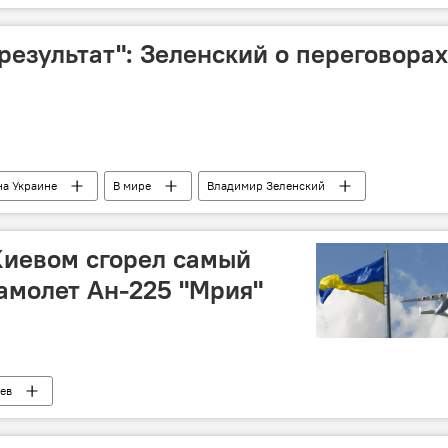
операция
результат": Зеленский о переговорах
на Украине
В мире
Владимир Зеленский
РФ
Беларусь
Киевом сгорел самый
амолет Ан-225 "Мрия"
ев