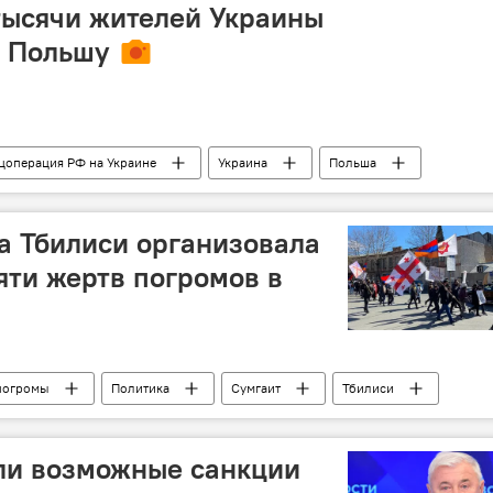
тысячи жителей Украины
в Польшу
цоперация РФ на Украине
Украина
Польша
а Тбилиси организовала
ти жертв погромов в
погромы
Политика
Сумгаит
Тбилиси
ли возможные санкции