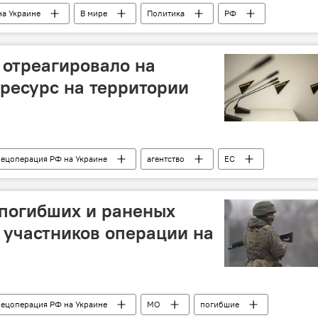
на Украине
В мире
Политика
РФ
ничество
эксперт
 отреагировало на
ресурс на территории
пецоперация РФ на Украине
агентство
ЕС
 погибших и раненых
 участников операции на
пецоперация РФ на Украине
МО
погибшие