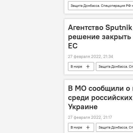
Защита Донбасса. Спецоперация РФ 
Китай
США
сотруд
Агентство Sputnik
решение закрыть 
ЕС
27 февраля 2022, 21:34
В мире
Защита Донбасса. С
Политика
Sputnik
В МО сообщили о
среди российских
Украине
27 февраля 2022, 21:17
В мире
Защита Донбасса. С