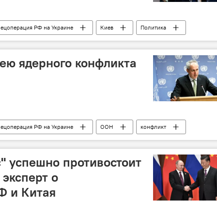
пецоперация РФ на Украине
Киев
Политика
ею ядерного конфликта
пецоперация РФ на Украине
ООН
конфликт
" успешно противостоит
эксперт о
Ф и Китая