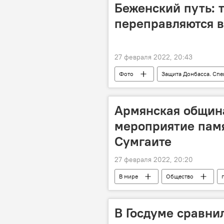
Беженский путь: 
переправляются 
27 февраля 2022, 20:43
Фото
Защита Донбасса. Спе
В мире
Армянская общин
мероприятие памя
Сумгаите
27 февраля 2022, 20:20
В мире
Общество
В Госдуме сравни