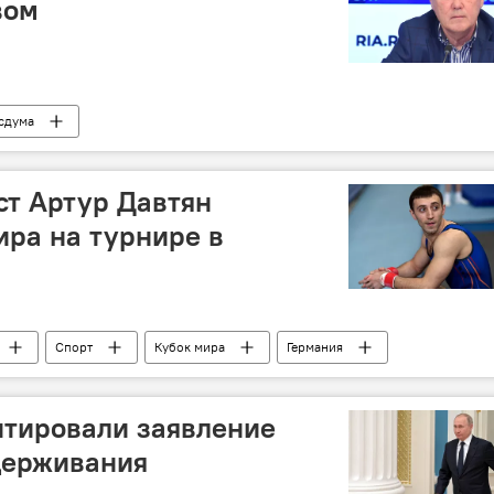
вом
сдума
ст Артур Давтян
ира на турнире в
Спорт
Кубок мира
Германия
тировали заявление
держивания