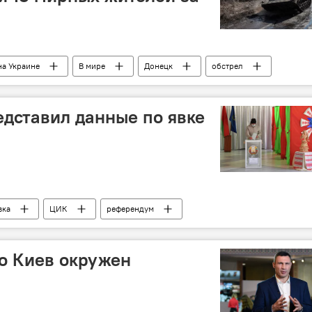
на Украине
В мире
Донецк
обстрел
дставил данные по явке
вка
ЦИК
референдум
то Киев окружен