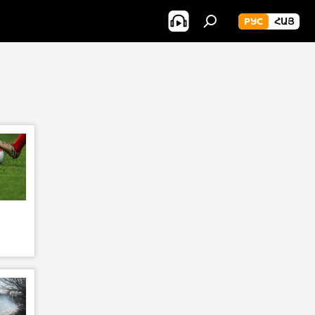
РУС
ՀԱՅ