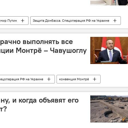
мир Путин
Защита Донбасса. Спецоперация РФ на Украине
зрачно выполнять все
нции Монтрё – Чавушоглу
пецоперация РФ на Украине
конвенция Монтрё
ну, и когда объявят его
т?