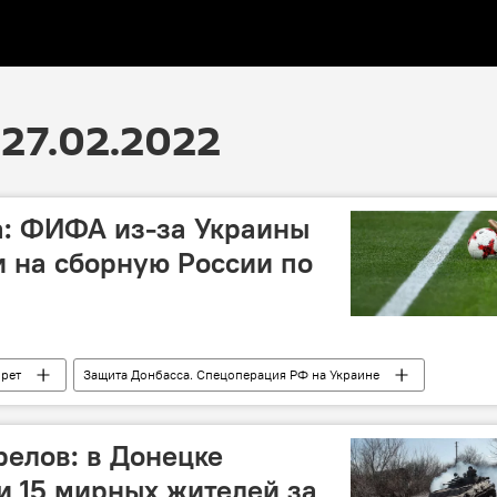
27.02.2022
а: ФИФА из-за Украины
 на сборную России по
рет
Защита Донбасса. Спецоперация РФ на Украине
релов: в Донецке
и 15 мирных жителей за