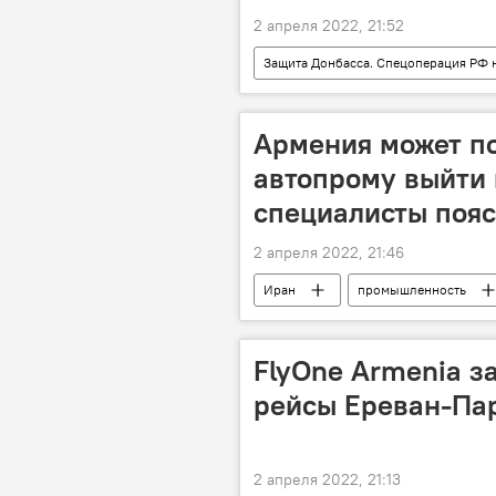
2 апреля 2022, 21:52
Защита Донбасса. Спецоперация РФ 
Дмитрий Песков
переговор
Армения может п
автопрому выйти 
специалисты пояс
2 апреля 2022, 21:46
Иран
промышленность
армяно-иранское сотрудничество
FlyOne Armenia з
рейсы Ереван-Па
2 апреля 2022, 21:13