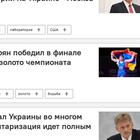
лаборатория
США
ян победил в финале
 золото чемпионата
ы
золото
борьба
ал Украины во многом
итаризация идет полным