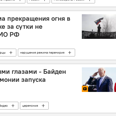
рация
Сводка
а прекращения огня в
е за сутки не
 МО РФ
орцы
нарушения режима перемирия
ми глазами - Байден
монии запуска
Видео
церемония