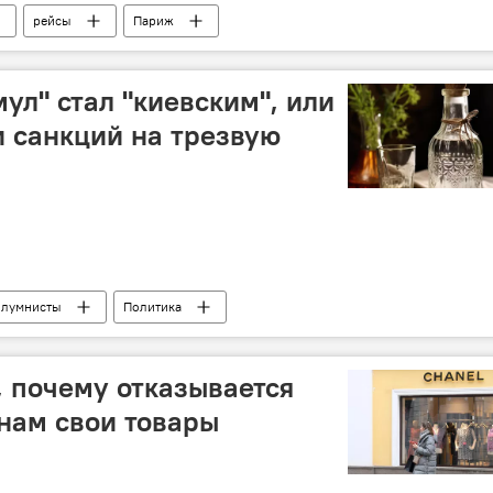
рейсы
Париж
ул" стал "киевским", или
 санкций на трезвую
лумнисты
Политика
, почему отказывается
нам свои товары