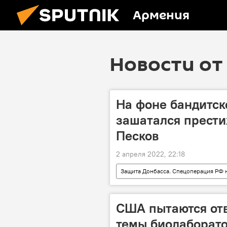
Армения
Новости от 
На фоне бандитск
зашатался прести
Песков
2 апреля 2022, 22:18
Защита Донбасса. Спецоперация РФ 
Украина
доллары
США пытаются отв
темы биолаборато