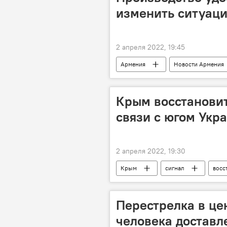
изменить ситуац
2 апреля 2022, 19:45
Армения
Новости Армения
семенные удобрения
Крым восстанови
связи с югом Укр
2 апреля 2022, 19:30
Крым
сигнал
восс
Перестрелка в це
человека доставл