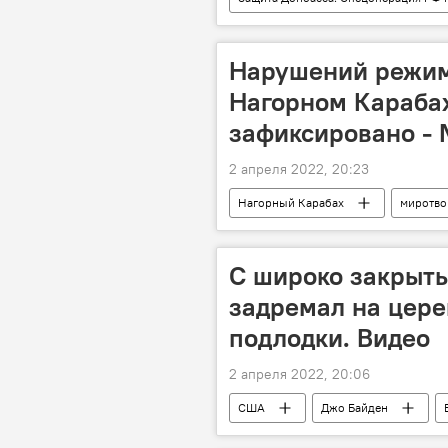
Игорь Конашенков
спецопе
Нарушений режим
Нагорном Карабах
зафиксировано -
2 апреля 2022, 20:23
Нагорный Карабах
миротв
С широко закрыты
задремал на цере
подлодки. Видео
2 апреля 2022, 20:06
США
Джо Байден