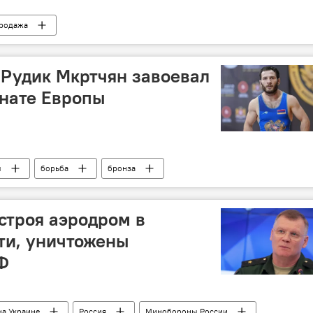
родажа
Рудик Мкртчян завоевал
нате Европы
ы
борьба
бронза
строя аэродром в
ти, уничтожены
Ф
на Украине
Россия
Минобороны России