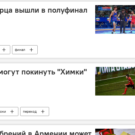
орца вышли в полуфинал
финал
могут покинуть "Химки"
роки
переход
обрений в Армении может