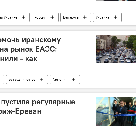
на Украине
Россия
Беларусь
Украина
ы
омочь иранскому
на рынок ЕАЭС:
нили - как
сотрудничество
Армения
автомобиль
апустила регулярные
риж-Ереван