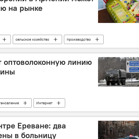
ию на рынке
сельское хозяйство
производство
т оптоволоконную линию
аины
тановление
Интернет
нтре Ереване: два
ены в больницу