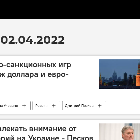
02.04.2022
о-санкционных игр
ж доллара и евро-
на Украине
Россия
Дмитрий Песков
санкции
валюта
лекать внимание от
рий на Украине - Песков