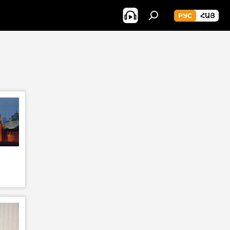
РУС
ՀԱՅ