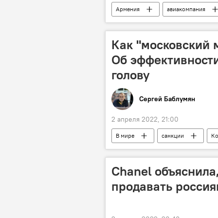
Армения
авиакомпания
Как "московский м
Об эффективности
голову
Сергей Баблумян
2 апреля 2022, 21:00
В мире
санкции
Ко
Chanel объяснила
продавать россия