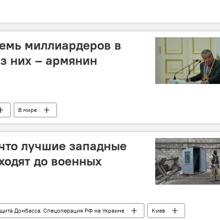
семь миллиардеров в
из них – армянин
В мире
 что лучшие западные
ходят до военных
щита Донбасса. Спецоперация РФ на Украине
Киев