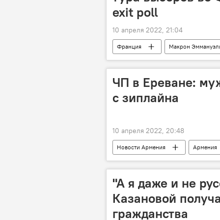
exit poll
10 апреля 2022, 21:04
Франция
Макрон Эммануэл
ЧП в Ереване: му
с зиплайна
10 апреля 2022, 20:48
Новости Армения
Армения
"А я даже и не ру
Казановой получа
гражданства