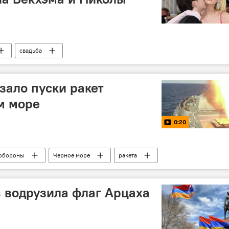
свадьба
ало пуски ракет
м море
0:20
обороны
Черное море
ракета
в водрузила флаг Арцаха