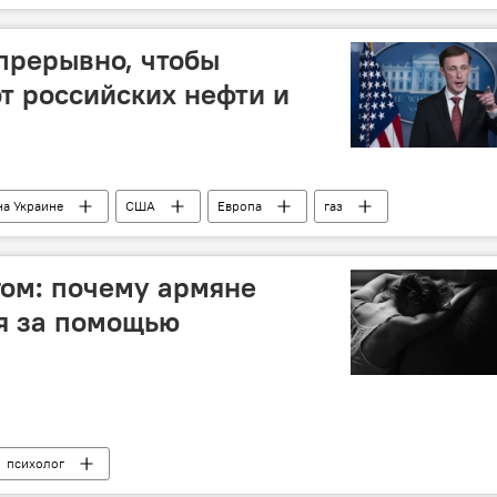
прерывно, чтобы
от российских нефти и
на Украине
США
Европа
газ
гом: почему армяне
я за помощью
психолог