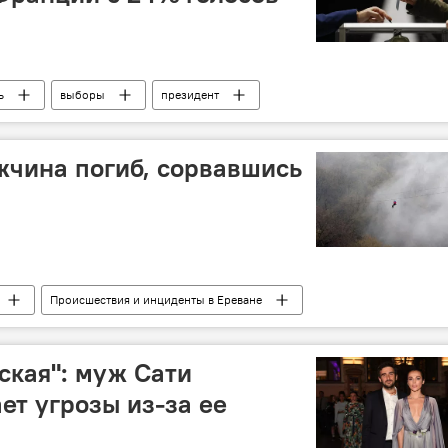
ь
выборы
президент
жчина погиб, сорвавшись
Происшествия и инциденты в Ереване
сская": муж Сати
ет угрозы из-за ee