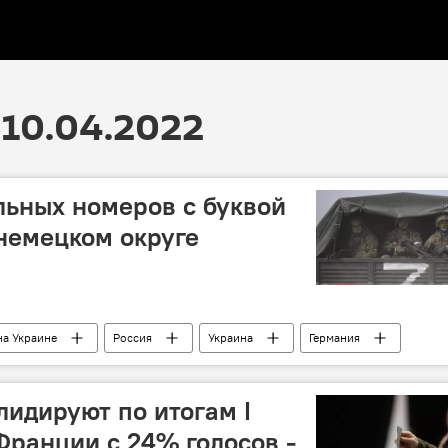
10.04.2022
ьных номеров с буквой
 немецком округе
на Украине
Россия
Украина
Германия
лидируют по итогам I
Франции с 24% голосов -