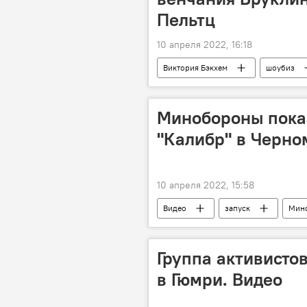
Пельтц
10 апреля 2022, 16:18
Виктория Бэкхем
шоубиз
Минобороны показ
"Калибр" в Черно
10 апреля 2022, 15:58
Видео
запуск
Мин
Группа активисто
в Гюмри. Видео