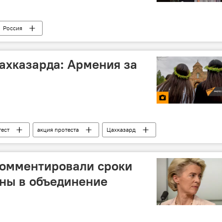
Россия
Цахказарда: Армения за
тест
акция протеста
Цахказард
комментировали сроки
ны в объединение