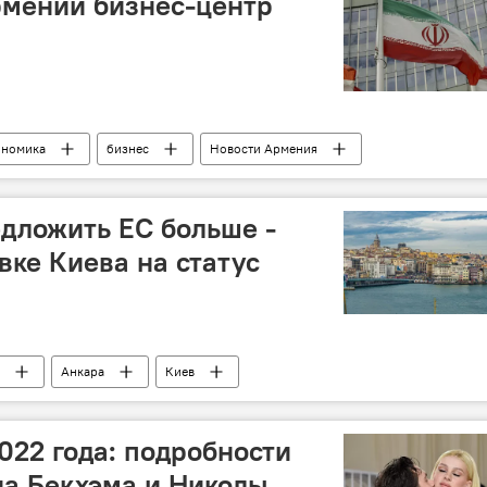
рмении бизнес-центр
ономика
бизнес
Новости Армения
дложить ЕС больше -
вке Киева на статус
Анкара
Киев
022 года: подробности
а Бекхэма и Николы