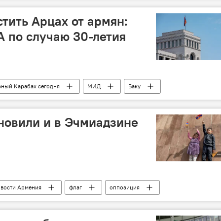
стить Арцах от армян:
 по случаю 30-летия
ный Карабах сегодня
МИД
Баку
новили и в Эчмиадзине
вости Армения
флаг
оппозиция