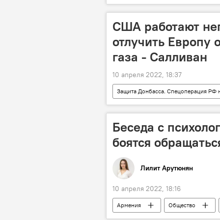
США работают не
отлучить Европу 
газа - Салливан
10 апреля 2022, 18:37
Защита Донбасса. Спецоперация РФ 
Россия
нефть
Беседа с психоло
боятся обращатьс
Лилит Арутюнян
10 апреля 2022, 18:16
Армения
Общество