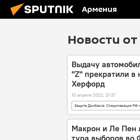
Армения
Новости от 
Выдачу автомобил
"Z" прекратили в
Херфорд
10 апреля 2022, 21:37
Защита Донбасса. Спецоперация РФ 
Макрон и Ле Пен 
тура выборов во 