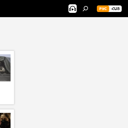
РУС
ՀԱՅ