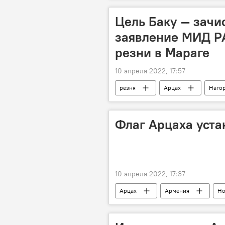
Цель Баку — зачи
заявление МИД РА
резни в Мараге
10 апреля 2022, 17:57
резня
Арцах
Нагор
Флаг Арцаха уста
10 апреля 2022, 17:37
Арцах
Армения
Но
Эчмиадзин