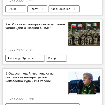
16 мая 2022, 23:21
В мире
Спорт
Карен Хачанов
Лион
турнир
Как Россия отреагирует на вступление
Финляндии и Швеции в НАТО
16 мая 2022, 23:05
Александр Хроленко
В мире
Россия
НАТО
Финляндия
Швеция
военные
Колумнисты
В Одессе людей, звонивших на
российские номера, увозят
неизвестно куда - МО России
16 мая 2022, 22:50