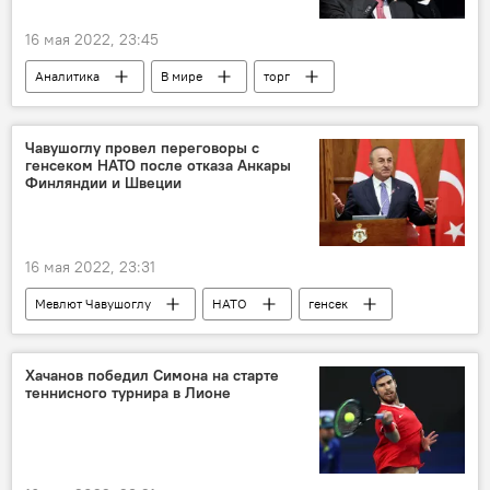
16 мая 2022, 23:45
Аналитика
В мире
торг
Реджеп Эрдоган
Запад
Чавушоглу провел переговоры с
генсеком НАТО после отказа Анкары
Финляндии и Швеции
16 мая 2022, 23:31
Мевлют Чавушоглу
НАТО
генсек
переговоры
В мире
Хачанов победил Симона на старте
теннисного турнира в Лионе