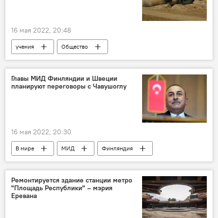
16 мая 2022, 20:48
учения
Общество
Новости Армения
Главы МИД Финляндии и Швеции
планируют переговоры с Чавушоглу
16 мая 2022, 20:30
В мире
МИД
Финляндия
Швеция
Мевлют Чавушоглу
переговоры
Ремонтируется здание станции метро
"Площадь Республики" – мэрия
Еревана