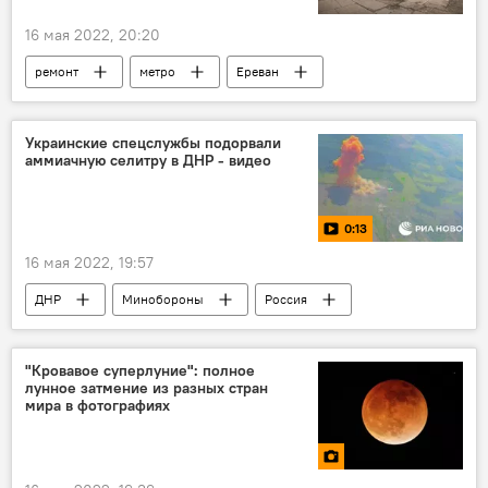
16 мая 2022, 20:20
ремонт
метро
Ереван
Общество
Новости Армения
мэрия
Украинские спецслужбы подорвали
аммиачную селитру в ДНР - видео
0:13
16 мая 2022, 19:57
ДНР
Минобороны
Россия
Видео
"Кровавое суперлуние": полное
лунное затмение из разных стран
мира в фотографиях