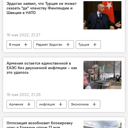
Эрдоган заявил, что Турция не может
сказать "да" членству Финляндии и
Швеции в НАТО
16 мая 2022, 21:27
В мире
Реджеп Эрдоган
Турция
Финляндия
Швеция
НАТО
Армения остается единственной в
ЕАЭС без двузначной инфляции – как
это удалось
16 мая 2022, 21:26
Армения
инфляция
Экономика
ЕАЭС
валюта
Оппозиция возобновит блокировку
улиц в Ереване утром 17 мая