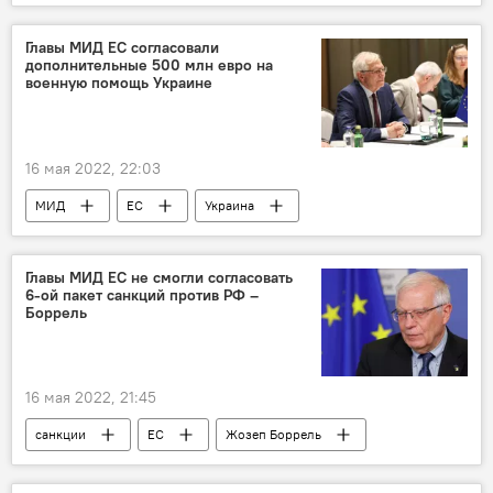
Политика
Новости Армения
встреча
Главы МИД ЕС согласовали
дополнительные 500 млн евро на
военную помощь Украине
16 мая 2022, 22:03
МИД
ЕС
Украина
помощь
В мире
Главы МИД ЕС не смогли согласовать
6-ой пакет санкций против РФ –
Боррель
16 мая 2022, 21:45
санкции
ЕС
Жозеп Боррель
В мире