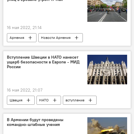
16 мая 2022, 21:14
Армения
Новости Армения
Политика
оппозиция
улицы
Ереван
Вступление Швеции в НАТО нанесет
ущерб безопасности в Европе - МИД
России
16 мая 2022, 21:07
Швеция
НАТО
вступление
МИД
Россия
В Армении будут проведены
командно-штабные учения