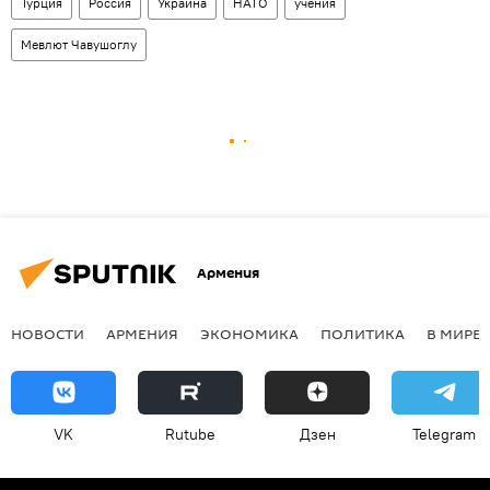
Турция
Россия
Украина
НАТО
учения
Мевлют Чавушоглу
Армения
НОВОСТИ
АРМЕНИЯ
ЭКОНОМИКА
ПОЛИТИКА
В МИРЕ
VK
Rutube
Дзен
Telegram