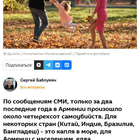
© Sputnik / Константин Михальчевский
/
Перейти в фотобанк
Подписаться
Сергей Баблумян
Все материалы
По cообщениям СМИ, только за два
последние года в Армении произошло
около четырехсот самоубийств. Для
некоторых стран (Китай, Индия, Бразилия,
Бангладеш) - это капля в море, для
Армении с населением, едва