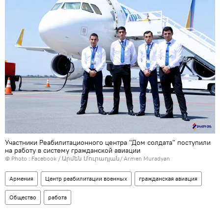
Участники Реабилитационного центра "Дом солдата" поступили
на работу в систему гражданской авиации
© Photo :
Facebook / Արմեն Մուրադյան/ Armen Muradyan
Армения
Центр реабилитации военных
гражданская авиация
Общество
работа