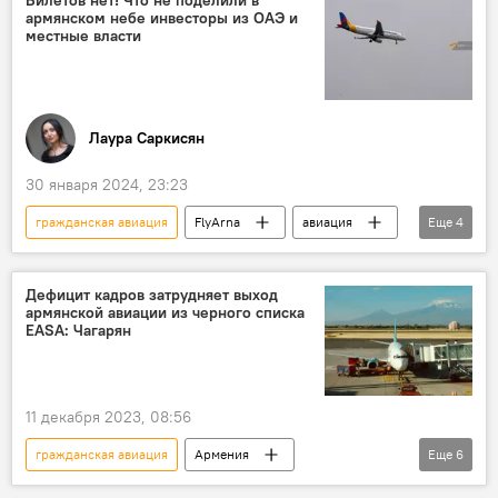
армянском небе инвесторы из ОАЭ и
местные власти
Лаура Саркисян
30 января 2024, 23:23
гражданская авиация
FlyArna
авиация
Еще
4
Новости Армения
Армения
Экономика
авиакомпания
Дефицит кадров затрудняет выход
армянской авиации из черного списка
EASA: Чагарян
11 декабря 2023, 08:56
гражданская авиация
Армения
Еще
6
Новости Армения
авиация