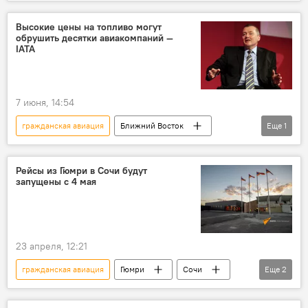
Ереван
Казань
Высокие цены на топливо могут
обрушить десятки авиакомпаний —
IATA
7 июня, 14:54
гражданская авиация
Ближний Восток
Еще
1
Топливо
Рейсы из Гюмри в Сочи будут
запущены с 4 мая
23 апреля, 12:21
гражданская авиация
Гюмри
Сочи
Еще
2
рейсы
Новости Армения