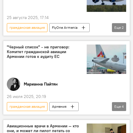
25 августа 2025, 17:14
гражданская авиация
FlyOne Armenia
Еще
2
Молдова
санкции
"Черный список" - не приговор:
Комитет гражданской авиации
Армении готов к аудиту ЕС
Марианна Пайтян
26 июля 2025, 20:19
гражданская авиация
Армения
Еще
4
Новости Армения
авиация
Армянская авиация
черный список
Авиационные врачи в Армении — кто
они, и может ли пилот летать со