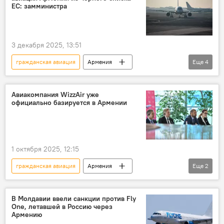
Армянская авиация
черный список
ЕС: замминистра
3 декабря 2025, 13:51
гражданская авиация
Армения
Еще
4
Новости Армения
Армянская авиация
ЕС
черный список
Авиакомпания WizzAir уже
официально базируется в Армении
1 октября 2025, 12:15
гражданская авиация
Армения
Еще
2
Новости Армения
авиация
В Молдавии ввели санкции против Fly
One, летавшей в Россию через
Армению