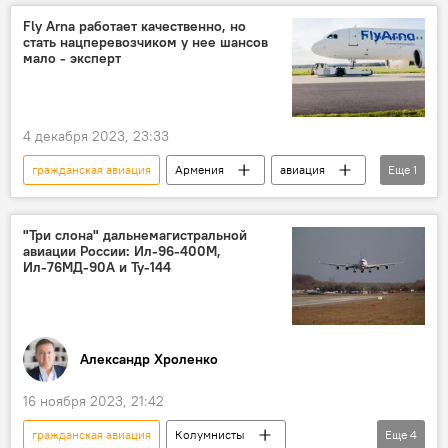
Армянская авиация
черный список
Fly Arna работает качественно, но
стать нацперевозчиком у нее шансов
кадры
дефицит
мало - эксперт
4 декабря 2023, 23:33
гражданская авиация
Армения
авиация
Еще
1
национальный перевозчик
"Три слона" дальнемагистральной
авиации России: Ил-96-400М,
Ил-76МД-90А и Ту-144
Александр Хроленко
16 ноября 2023, 21:42
гражданская авиация
Колумнисты
Еще
4