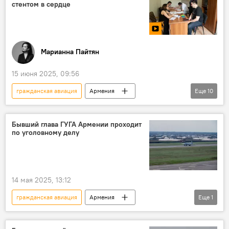
стентом в сердце
Марианна Пайтян
15 июня 2025, 09:56
гражданская авиация
Армения
Еще
10
Новости Армения
Общество
авиация
Армянская авиация
Бывший глава ГУГА Армении проходит
по уголовному делу
медики
летчики
пилоты
бортпроводник
армянские врачи
Видео
14 мая 2025, 13:12
гражданская авиация
Армения
Еще
1
Общество
Новости Армения