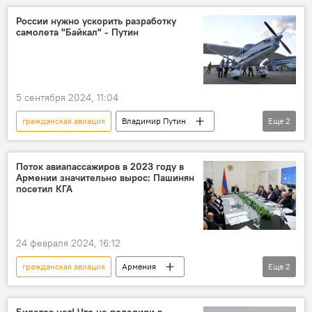
России нужно ускорить разработку
самолета "Байкал" - Путин
5 сентября 2024, 11:04
гражданская авиация
Владимир Путин
Еще
2
самолет
Россия
Поток авиапассажиров в 2023 году в
Армении значительно вырос: Пашинян
посетил КГА
24 февраля 2024, 16:12
гражданская авиация
Армения
Еще
2
Пашинян Никол
отчет
Билетов нет! Что не поделили в