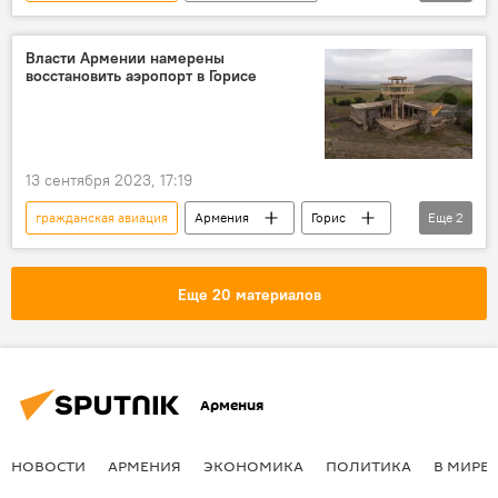
самолет
Россия
В мире
авиация
Власти Армении намерены
восстановить аэропорт в Горисе
13 сентября 2023, 17:19
гражданская авиация
Армения
Горис
Еще
2
аэропорты
Сюник
Еще 20 материалов
Армения
НОВОСТИ
АРМЕНИЯ
ЭКОНОМИКА
ПОЛИТИКА
В МИРЕ