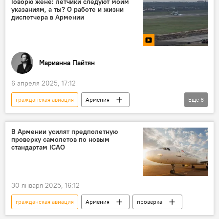
Говорю жене: лётчики следуют моим
указаниям, а ты? О работе и жизни
диспетчера в Армении
Марианна Пайтян
6 апреля 2025, 17:12
гражданская авиация
Армения
Еще
6
Новости Армения
авиация
Армянская авиация
В Армении усилят предполетную
проверку самолетов по новым
международный аэропорт "Звартноц"
стандартам ICAO
Общество
Видео
30 января 2025, 16:12
гражданская авиация
Армения
проверка