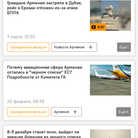
Граждане Армении застряли в Дубае,
рейс в Ереван отложен из-за атаки
БПЛА
0:37
7 марта, 10:55
гражданская авиация
Новости Армения
Еще
1
Дубай
Почему авиационная сфера Армении
осталась в "черном списке" ЕС?
Подробности от Комитета ГА
20 февраля, 08:56
гражданская авиация
Армения
Еще
4
Новости Армения
Главное управление гражданской авиации
8-9 декабря станет ясно, выйдет ли
авиация Армении из черного списка