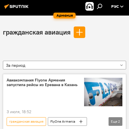
РУС
Армения
гражданская авиация
За период
Авиакомпания Flyone Армения
запустила рейсы из Еревана в Казань
3 июля, 18:52
гражданская авиация
FlyOne Armenia
Еще
2