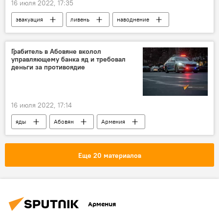
16 июля 2022, 17:35
эвакуация
ливень
наводнение
Япония
Грабитель в Абовяне вколол
управляющему банка яд и требовал
деньги за противоядие
16 июля 2022, 17:14
яды
Абовян
Армения
Новости Армения
банк
Происшествия и инциденты в Армении
Еще 20 материалов
отравление
Армения