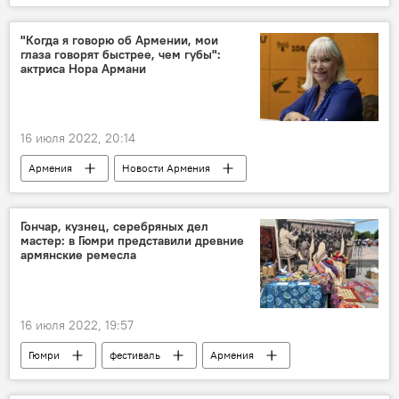
кладбище
"Когда я говорю об Армении, мои
глаза говорят быстрее, чем губы":
актриса Нора Армани
16 июля 2022, 20:14
Армения
Новости Армения
интервью
актриса
Гончар, кузнец, серебряных дел
мастер: в Гюмри представили древние
армянские ремесла
16 июля 2022, 19:57
Гюмри
фестиваль
Армения
Новости Армения
Культура