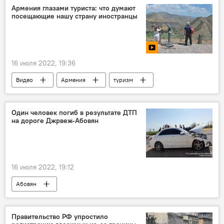
Армения глазами туриста: что думают
посещающие нашу страну иностранцы
16 июля 2022, 19:36
Видео
Армения
туризм
Туризм в Армении
Один человек погиб в результате ДТП
на дороге Джрвеж-Абовян
16 июля 2022, 19:12
Абовян
Происшествия и инциденты в Армении
Армения
Новости Армения
авария
Правительство РФ упростило