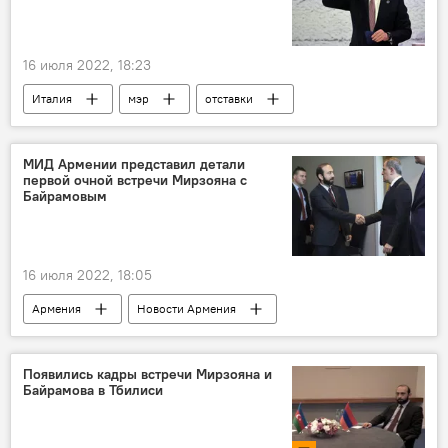
16 июля 2022, 18:23
Италия
мэр
отставки
премьер-министр
МИД Армении представил детали
первой очной встречи Мирзояна с
Байрамовым
16 июля 2022, 18:05
Армения
Новости Армения
Азербайджан
Арарат Мирзоян
Джейхун Байрамов
Появились кадры встречи Мирзояна и
Байрамова в Тбилиси