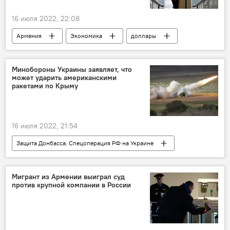
16 июля 2022, 22:08
Армения
Экономика
доллары
евро
экспорт
продукция
Минобороны Украины заявляет, что
может ударить американскими
ракетами по Крыму
16 июля 2022, 21:54
Защита Донбасса. Спецоперация РФ на Украине
Россия
Украина
Крым
США
Мигрант из Армении выиграл суд
против крупной компании в России