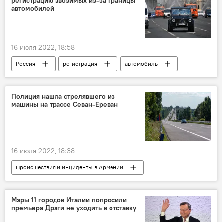
регистрацию ввозимых из-за границы
ДТП
автомобилей
16 июля 2022, 18:58
Россия
регистрация
автомобиль
Полиция нашла стрелявшего из
машины на трассе Севан-Ереван
16 июля 2022, 18:38
Происшествия и инциденты в Армении
стрельба
полиция
Армения
Новости Армения
Мэры 11 городов Италии попросили
премьера Драги не уходить в отставку