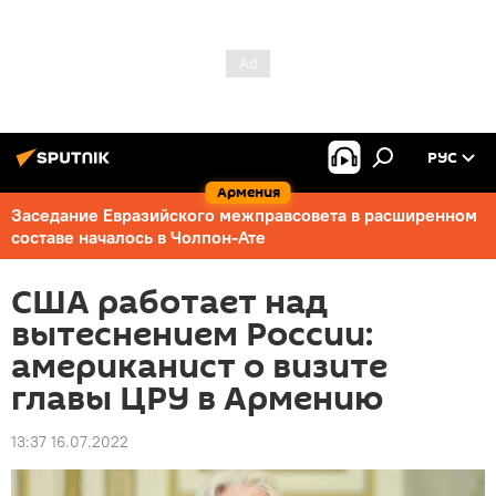
РУС
Армения
Заседание Евразийского межправсовета в расширенном
составе началось в Чолпон-Ате
США работает над
вытеснением России:
американист о визите
главы ЦРУ в Армению
13:37 16.07.2022