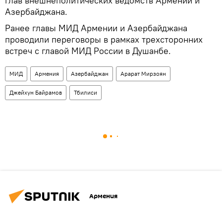
глав внешнеполитических ведомств Армении и
Азербайджана.
Ранее главы МИД Армении и Азербайджана
проводили переговоры в рамках трехсторонних
встреч с главой МИД России в Душанбе.
МИД
Армения
Азербайджан
Арарат Мирзоян
Джейхун Байрамов
Тбилиси
Армения