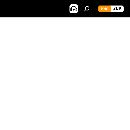
РУС
ՀԱՅ