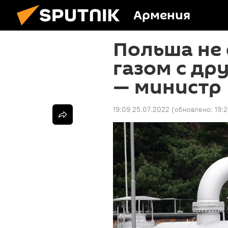
Армения
Польша не 
газом с др
— министр
19:09 25.07.2022
(обновлено:
19: