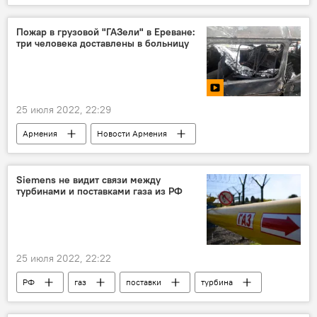
РФ
Украина
Одесса
удар
Пожар в грузовой "ГАЗели" в Ереване:
три человека доставлены в больницу
25 июля 2022, 22:29
Армения
Новости Армения
автомобиль
МЧС
пострадавшие
Происшествия и инциденты в Армении
Siemens не видит связи между
турбинами и поставками газа из РФ
пожар
25 июля 2022, 22:22
РФ
газ
поставки
турбина