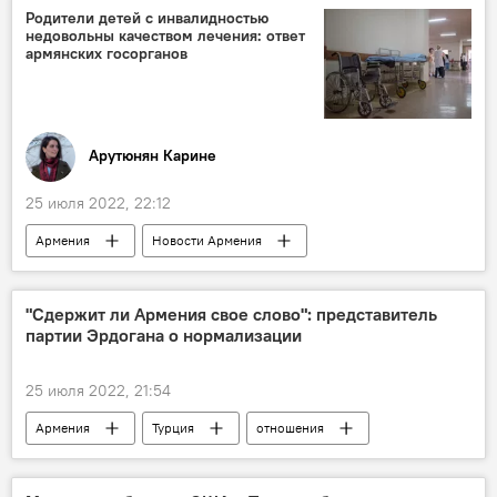
Родители детей с инвалидностью
недовольны качеством лечения: ответ
армянских госорганов
Арутюнян Карине
25 июля 2022, 22:12
Армения
Новости Армения
инвалиды
Министерство труда и по социальным вопросам
"Сдержит ли Армения свое слово": представитель
партии Эрдогана о нормализации
Общество
Минздрав
25 июля 2022, 21:54
Армения
Турция
отношения
партия
спикер