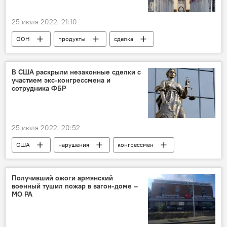
25 июля 2022, 21:10
ООН
продукты
сделка
Одесса
удар
перевозки
В США раскрыли незаконные сделки с
участием экс-конгрессмена и
сотрудника ФБР
25 июля 2022, 20:52
США
нарушения
конгрессмен
ФБР
арест
сделка
Получивший ожоги армянский
военный тушил пожар в вагон-доме –
МО РА