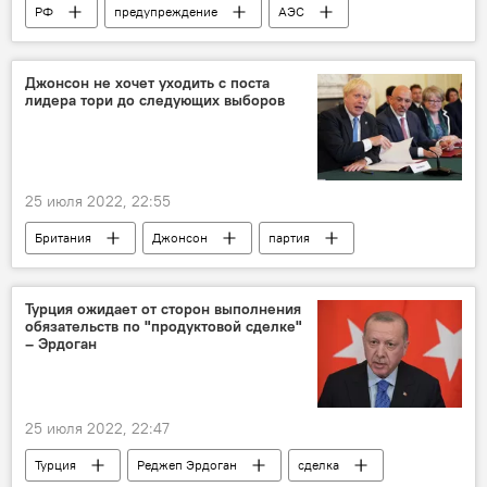
РФ
предупреждение
АЭС
Запорожье
Запад
Украина
провокация
МИД России
Джонсон не хочет уходить с поста
лидера тори до следующих выборов
25 июля 2022, 22:55
Британия
Джонсон
партия
лидер
Турция ожидает от сторон выполнения
обязательств по "продуктовой сделке"
– Эрдоган
25 июля 2022, 22:47
Турция
Реджеп Эрдоган
сделка