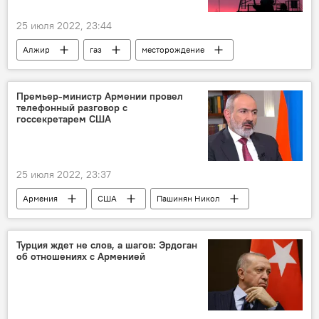
25 июля 2022, 23:44
Алжир
газ
месторождение
нефть
Премьер-министр Армении провел
телефонный разговор с
госсекретарем США
25 июля 2022, 23:37
Армения
США
Пашинян Никол
Энтони Блинкен
телефонный разговор
Турция ждет не слов, а шагов: Эрдоган
об отношениях с Арменией