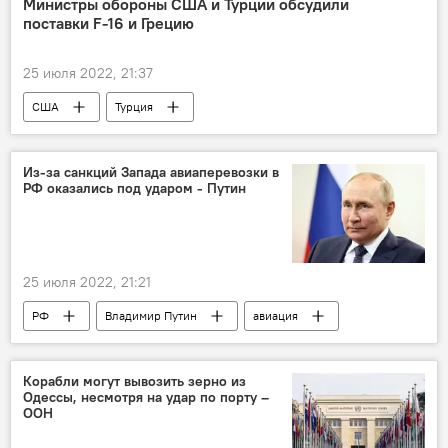
Министры обороны США и Турции обсудили
поставки F-16 и Грецию
25 июля 2022, 21:37
США
Турция
телефонный разговор
Греция
истребитель
Из-за санкций Запада авиаперевозки в
РФ оказались под ударом - Путин
25 июля 2022, 21:21
РФ
Владимир Путин
авиация
отрасль
совещание
кабмин
Корабли могут вывозить зерно из
Одессы, несмотря на удар по порту –
ООН