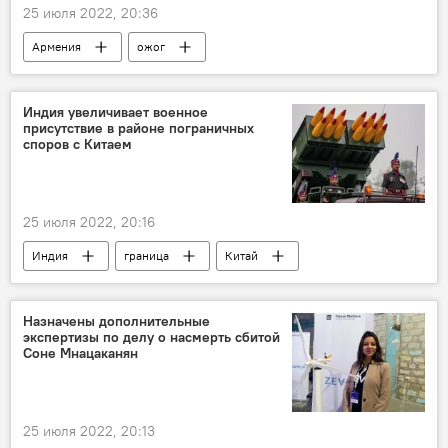
25 июля 2022, 20:36
Армения
ожог
Минобороны Армении
пожар
военный
Индия увеличивает военное
присутствие в районе пограничных
споров с Китаем
25 июля 2022, 20:16
Индия
граница
Китай
вооружение
Назначены дополнительные
экспертизы по делу о насмерть сбитой
Соне Мнацаканян
25 июля 2022, 20:13