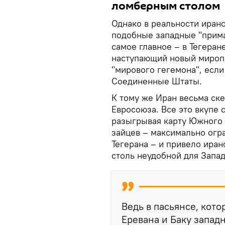
ломберным столом
Однако в реальности иран
подобные западные "прима
самое главное – в Тегеран
наступающий новый миропо
"мирового гегемона", если
Соединенные Штаты.
К тому же Иран весьма ске
Евросоюза. Все это вкупе 
разыгрывая карту Южного 
зайцев – максимально огра
Тегерана – и привело ира
столь неудобной для Запад
Ведь в пасьянсе, кот
Еревана и Баку запад