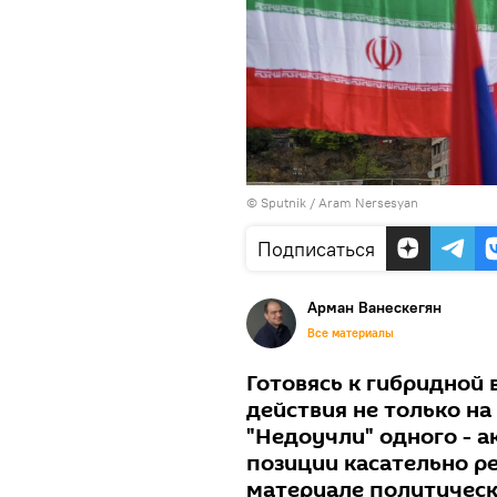
© Sputnik / Aram Nersesyan
Подписаться
Арман Ванескегян
Все материалы
Готовясь к гибридной 
действия не только на
"Недоучли" одного - а
позиции касательно р
материале политическ