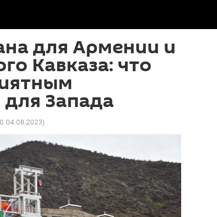
ана для Армении и
го Кавказа: что
риятным
 для Запада
50 04.08.2023
)