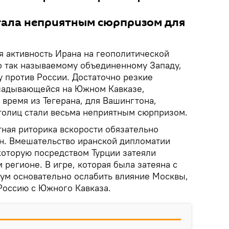
тала неприятным сюрпризом для
я активность Ирана на геополитической
по так называемому объединенному Западу,
 против России. Достаточно резкие
кладывающейся на Южном Кавказе,
время из Тегерана, для Вашингтона,
толиц стали весьма неприятным сюрпризом.
тная риторика вскорости обязательно
ун. Вмешательство иранской дипломатии
 которую посредством Турции затеяли
регионе. В игре, которая была затеяна с
ум основательно ослабить влияние Москвы,
 Россию с Южного Кавказа.