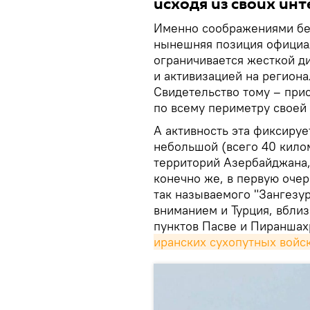
исходя из своих инт
Именно соображениями без
нынешняя позиция официал
ограничивается жесткой д
и активизацией на регион
Свидетельство тому – при
по всему периметру своей
А активность эта фиксируе
небольшой (всего 40 килом
территорий Азербайджана
конечно же, в первую оче
так называемого "Зангезу
вниманием и Турция, вблиз
пунктов Пасве и Пираншах
иранских сухопутных войс