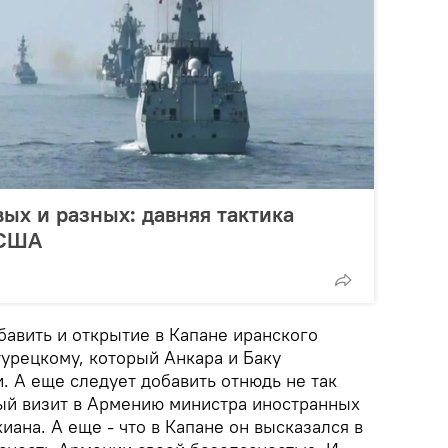
вых и разных: давняя тактика
 США
бавить и открытие в Капане иранского
турецкому, который Анкара и Баку
. А еще следует добавить отнюдь не так
ый визит в Армению министра иностранных
ана. А еще - что в Капане он высказался в