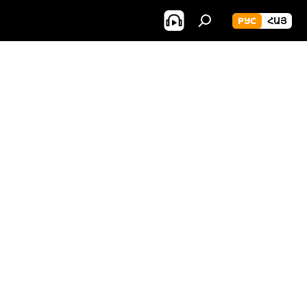
РУС
ՀԱՅ