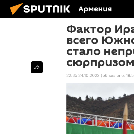
Армения
Фактор Ир
всего Южно
стало неп
сюрпризом
22:35 24.10.2022
(обновлено:
18: