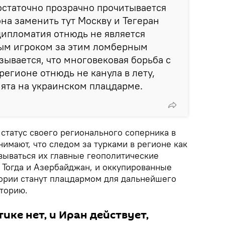
остаточно прозрачно прочитывается
а заменить тут Москву и Тегеран
дипломатия отнюдь не является
ым игроком за этим ломберным
зывается, что многовековая борьба с
регионе отнюдь не канула в лету,
нята на украинском плацдарме.
статус своего регионального соперника в
нимают, что следом за турками в регионе как
вываться их главные геополитические
 Тогда и Азербайджан, и оккупированные
ории станут плацдармом для дальнейшего
иторию.
ике нет, и Иран действует,