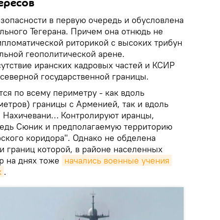
ересов
опасности в первую очередь и обусловлена
ьного Тегерана. Причем она отнюдь не
ипломатической риторикой с высоких трибун
альной геополитической арене.
сутствие иранских кадровых частей и КСИР
 северной государственной границы.
тся по всему периметру - как вдоль
етров) границы с Арменией, так и вдоль
, Нахичевани… Контролируют иранцы,
редь Сюник и предполагаемую территорию
рского коридора". Однако не обделена
и границ которой, в районе населенных
р на днях тоже
начались военные учения 
к
.