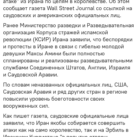
атаке" из Ирана по целям в королевстве․ Об этом
сообщает газета Wall Street Journal со ссылкой на
саудовских и американских официальных лиц.
Ранее Министерство разведки и Разведывательная
организация Корпуса стражей исламской
революции (КСИР) Ирана заявили, что беспорядки
и протесты в Иране в связи с гибелью молодой
девушки Махсы Амини были полностью
спланированы и реализованы разведывательными
службами Соединенных Штатов, Англии, Израиля
и Саудовской Аравии.
По словам неназванных официальных лиц, США,
Саудовская Аравия и ряд других стран в регионе
повысили уровень боеготовности своих
вооруженных сил.
Как пишет газета, саудовские официальные лица
заявили, что Иран якобы собирается совершить
атаки как на само королевство, так и на Эрбиль в
Иракском Курдистане "в попытке отвлечь