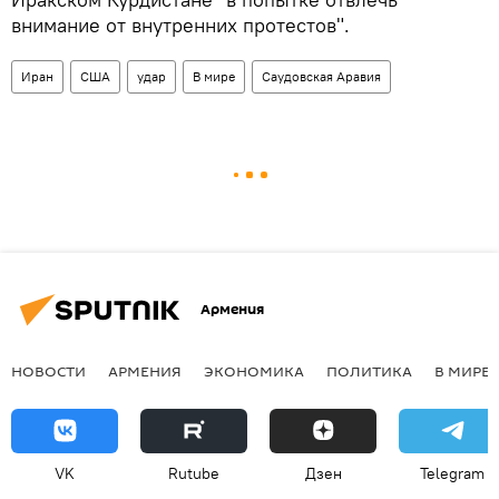
внимание от внутренних протестов".
Иран
США
удар
В мире
Саудовская Аравия
Армения
НОВОСТИ
АРМЕНИЯ
ЭКОНОМИКА
ПОЛИТИКА
В МИРЕ
VK
Rutube
Дзен
Telegram