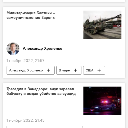
ЕС
Милитаризация Балтики –
самоуничтожение Европы
Александр Хроленко
1 ноября 2022, 21:57
Александр Хроленко
В мире
США
Россия
Колумнисты
РФ
Украина
спецоперация
Трагедия в Ванадзоре: внук зарезал
бабушку и выдал убийство за суицид
Прибалтика
Европа
1 ноября 2022, 21:43