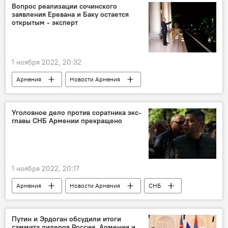
католикос
Совет
Вопрос реализации сочинского
заявления Еревана и Баку остается
открытым - эксперт
1 ноября 2022, 20:32
Армения
Новости Армения
Виген Акопян
интервью
Политика
Россия
Копыркин Сергей
эксперт
Уголовное дело против соратника экс-
главы СНБ Армении прекращено
1 ноября 2022, 20:17
Армения
Новости Армения
СНБ
Артур Ванецян
Путин и Эрдоган обсудили итоги
саммита лидеров России, Армении и