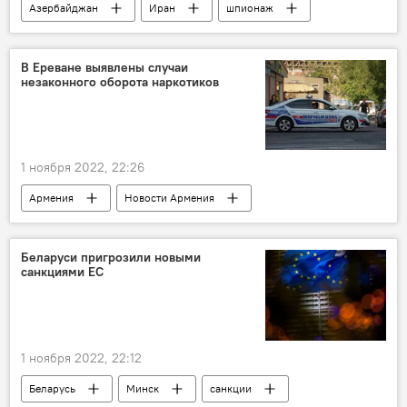
Азербайджан
Иран
шпионаж
спецслужбы
Баку
В Ереване выявлены случаи
незаконного оборота наркотиков
1 ноября 2022, 22:26
Армения
Новости Армения
Происшествия и инциденты в Ереване
марихуана
наркотики
Беларуси пригрозили новыми
санкциями ЕС
1 ноября 2022, 22:12
Беларусь
Минск
санкции