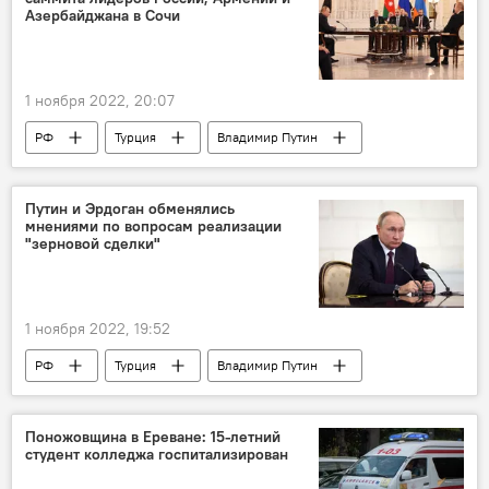
Азербайджана в Сочи
1 ноября 2022, 20:07
РФ
Турция
Владимир Путин
Реджеп Эрдоган
трехсторонняя встреча
Армения
Путин и Эрдоган обменялись
мнениями по вопросам реализации
"зерновой сделки"
1 ноября 2022, 19:52
РФ
Турция
Владимир Путин
Реджеп Эрдоган
зерновая сделка
телефонный разговор
Поножовщина в Ереване: 15-летний
студент колледжа госпитализирован