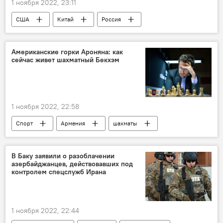
1 ноября 2022, 23:11
США
Китай
Россия
оружие
Пентагон
Американские горки Ароняна: как
сейчас живет шахматный Бекхэм
1 ноября 2022, 22:58
Спорт
Армения
шахматы
Левон Аронян
Новости Армения
В Баку заявили о разоблачении
азербайджанцев, действовавших под
контролем спецслужб Ирана
1 ноября 2022, 22:44