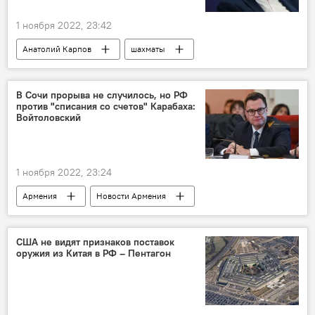
1 ноября 2022, 23:42
Анатолий Карпов
шахматы
депутат
Россия
Госдума
В Сочи прорыва не случилось, но РФ
против "списания со счетов" Карабаха:
Войтоловский
1 ноября 2022, 23:24
Армения
Новости Армения
Нагорный Карабах
Россия
интервью
народ
эксперт
США не видят признаков поставок
оружия из Китая в РФ – Пентагон