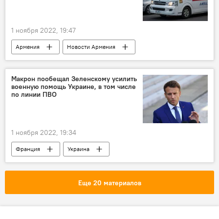
1 ноября 2022, 19:47
Армения
Новости Армения
Происшествия и инциденты в Армении
колледж
поножовщина
Макрон пообещал Зеленскому усилить
военную помощь Украине, в том числе
по линии ПВО
1 ноября 2022, 19:34
Франция
Украина
Макрон Эммануэль
Владимир Зеленский
помощь
ПВО
Еще 20 материалов