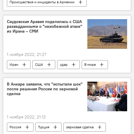
Происшествия и инциденты в Армении
Армения
Новости Армения
Ванадзор
внук
убийство
Саудовская Аравия поделилась с США
разведданными о "неизбежной атаке"
преступление
бабушка
суицид
из Ирана – СМИ
1 ноября 2022, 21:27
Иран
США
удар
В мире
Саудовская Аравия
В Анкаре заявили, что "испытали шок"
после решения России по зерновой
сделке
1 ноября 2022, 21:12
Россия
Турция
зерновая сделка