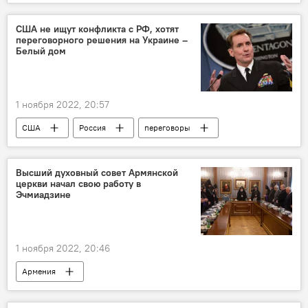
Украина
Анкара
шок
Москва
США не ищут конфликта с РФ, хотят
переговорного решения на Украине –
Белый дом
1 ноября 2022, 20:57
США
Россия
переговоры
Украина
Белый дом
Высший духовный совет Армянской
церкви начал свою работу в
Эчмиадзине
1 ноября 2022, 20:46
Армения
Первопрестольный Святой Эчмиадзин
ААЦ