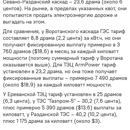
Севано-Разданский каскад – 23,6 драма (около 6
центов). На рынке, в пределах указанных квот, они
попытаются продать электроэнергию дороже и
выгадать на этом.
Для сравнения, у Воротанского каскада ГЭС тариф
составляет 8,8 драма (2,2 цента) за кВт.ч, но они
получают фиксированную выплату примерно в 3
760 драмов ($18,6) в месяц за каждый киловатт
мощности (поэтому суммарный тариф у Воротана
оказывается выше). Для ТЭЦ ArmPower тариф
установлен в 23,2 драма, но она тоже получает
фиксированные выплаты – примерно 7 490 драмов
(около $18,9) за каждый киловатт мощности.
У Ереванской ТЭЦ тариф установлен в 25 драмов
(6,3 цента), у ТЭС "Газпром-5" – 30,2 (7,6 цента),
плюс примерно 5 390 драмов ($13,6) выплаты за
киловатт, у Разданской ТЭС – 40,2 (10,2 цента),
плюс 1 175 драма за киловатт (около $3).