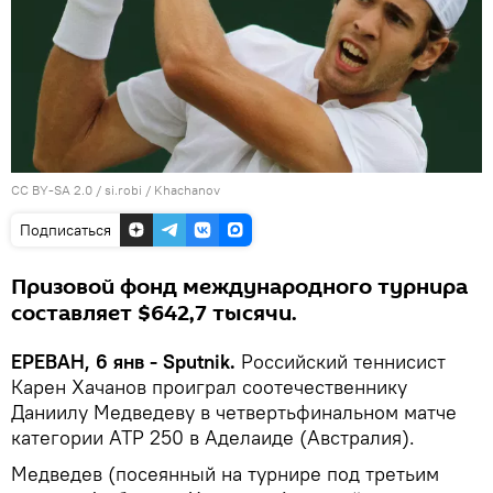
CC BY-SA 2.0
/
si.robi
/
Khachanov
Подписаться
Призовой фонд международного турнира
составляет $642,7 тысячи.
ЕРЕВАН, 6 янв - Sputnik.
Российский теннисист
Карен Хачанов проиграл соотечественнику
Даниилу Медведеву в четвертьфинальном матче
категории ATP 250 в Аделаиде (Австралия).
Медведев (посеянный на турнире под третьим