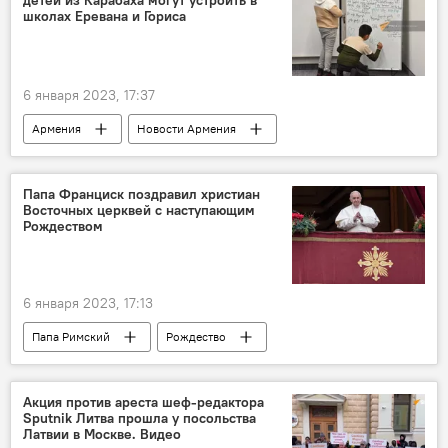
детей из Карабаха могут устроить в
школах Еревана и Гориса
6 января 2023, 17:37
Армения
Новости Армения
Нагорный Карабах
дети
омбудсмен
Гегам Степанян
Ереван
Папа Франциск поздравил христиан
Восточных церквей с наступающим
Горис
Рождеством
6 января 2023, 17:13
Папа Римский
Рождество
христиане
Акция против ареста шеф-редактора
Sputnik Литва прошла у посольства
Латвии в Москве. Видео