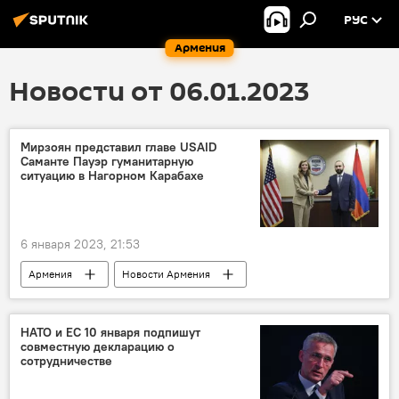
РУС
Армения
Новости от 06.01.2023
Мирзоян представил главе USAID
Саманте Пауэр гуманитарную
ситуацию в Нагорном Карабахе
6 января 2023, 21:53
Армения
Новости Армения
Нагорный Карабах
США
МИД
Арарат Мирзоян
Саманта Пауэр
НАТО и ЕС 10 января подпишут
совместную декларацию о
сотрудничестве