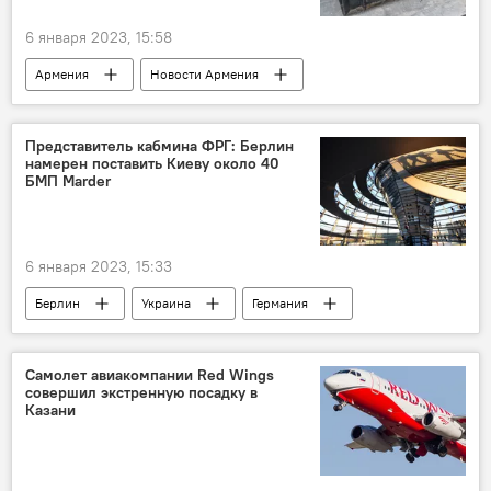
6 января 2023, 15:58
Армения
Новости Армения
Общество
Ереван
ответ
улица
рыба
Представитель кабмина ФРГ: Берлин
намерен поставить Киеву около 40
БМП Marder
6 января 2023, 15:33
Берлин
Украина
Германия
Самолет авиакомпании Red Wings
совершил экстренную посадку в
Казани