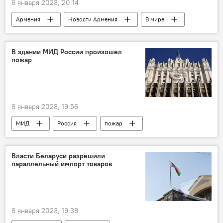
6 января 2023, 20:14
Армения
Новости Армения
В мире
Политика
Баку
Ереван
Тегеран
конфронтация
В здании МИД России произошел
пожар
напряженность
6 января 2023, 19:56
МИД
Россия
пожар
Власти Беларуси разрешили
параллельный импорт товаров
6 января 2023, 19:38