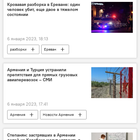
Кровавая разборка в Ереване: один
человек убит, еще двое в тяжелом
состоянии
6 января 2023, 18:13
разборки
Ереван
Происшествия и инциденты в Ереване
Армения
Новости Армения
Армения и Турция устранили
препятствия для прямых грузовых
авиаперевозок – СМИ
6 января 2023, 17:41
Армения
Новости Армения
Политика
Турция
СМИ
перевозки
Степанян: застрявших в Армении