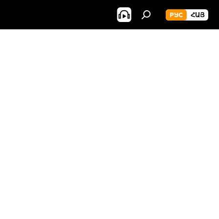
РУС
ՀԱՅ