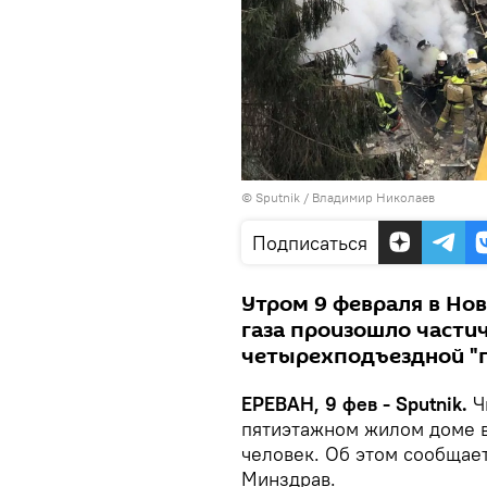
© Sputnik / Владимир Николаев
Подписаться
Утром 9 февраля в Но
газа произошло части
четырехподъездной "п
ЕРЕВАН, 9 фев - Sputnik.
Ч
пятиэтажном жилом доме в
человек. Об этом сообщае
Минздрав.