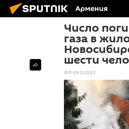
Армения
Число поги
газа в жил
Новосибир
шести чел
15:51 09.02.2023