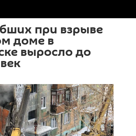
бших при взрыве
ом доме в
ске выросло до
овек