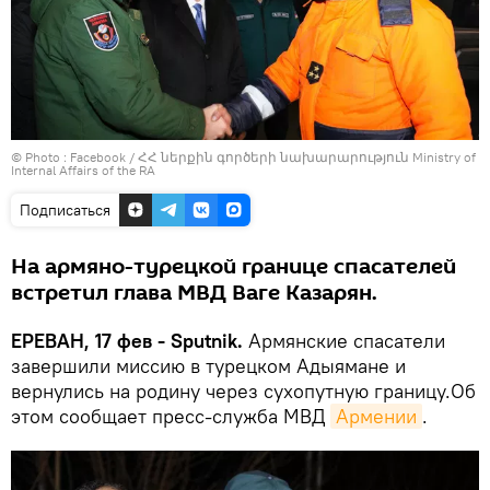
© Photo :
Facebook / ՀՀ ներքին գործերի նախարարություն Ministry of
Internal Affairs of the RA
Подписаться
На армяно-турецкой границе спасателей
встретил глава МВД Ваге Казарян.
ЕРЕВАН, 17 фев - Sputnik.
Армянские спасатели
завершили миссию в турецком Адыямане и
вернулись на родину через сухопутную границу.Об
этом сообщает пресс-служба МВД
Армении
.