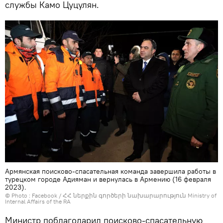
службы Камо Цуцулян.
Армянская поисково-спасательная команда завершила работы в
турецком городе Адияман и вернулась в Армению (16 февраля
2023).
© Photo :
Facebook / ՀՀ ներքին գործերի նախարարություն Ministry of
Internal Affairs of the RA
Министр поблагодарил поисково-спасательную