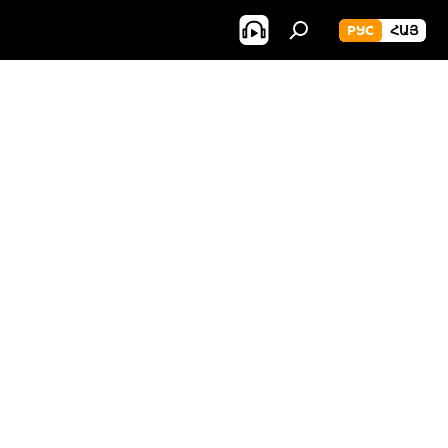
РУС
ՀԱՅ