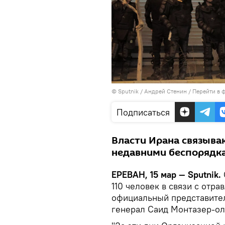
© Sputnik / Андрей Стенин
/
Перейти в 
Подписаться
Власти Ирана связыва
недавними беспорядк
ЕРЕВАН, 15 мар — Sputnik.
110 человек в связи с отр
официальный представите
генерал Саид Монтазер-ол