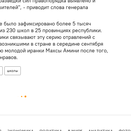
 разведки сил правопорядка выявлено и
ителей", - приводит слова генерала
не было зафиксировано более 5 тысяч
из 230 школ в 25 провинциях республики.
ики связывают эту серию отравлений с
возникшими в стране в середине сентября
ью молодой иранки Махсы Амини после того,
нравов.
школы
Я
ЭКОНОМИКА
ПОЛИТИКА
В МИРЕ
АНАЛИТИКА
ФОТО