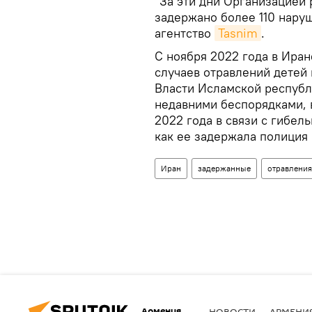
"За эти дни Организацией
задержано более 110 наруш
агентство
Tasnim
.
С ноября 2022 года в Ира
случаев отравлений детей 
Власти Исламской республ
недавними беспорядками, 
2022 года в связи с гибел
как ее задержала полиция 
Иран
задержанные
отравления
Армения
НОВОСТИ
АРМЕНИ