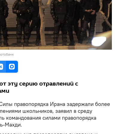
фотобанк
ют эту серию отравлений с
ами
Силы правопорядка Ирана задержали более
авлениями школьников, заявил в среду
ль командования силами правопорядка
ь-Махди.