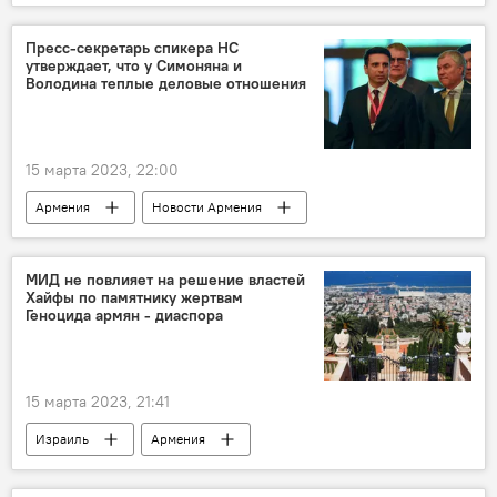
Общество
борец
Видео
бронза
Чемпионат Европы
Пресс-секретарь спикера НС
утверждает, что у Симоняна и
Володина теплые деловые отношения
15 марта 2023, 22:00
Армения
Новости Армения
спикер
НС
Симонян
Вячеслав Володин
отношения
МИД не повлияет на решение властей
Хайфы по памятнику жертвам
Политика
Геноцида армян - диаспора
15 марта 2023, 21:41
Израиль
Армения
Новости Армения
Турция