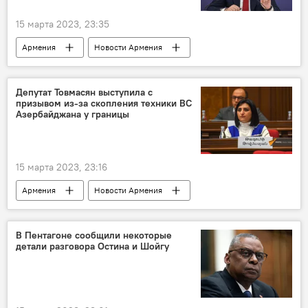
15 марта 2023, 23:35
Армения
Новости Армения
Политика
геополитика
Кавказский регион
Мегри
Депутат Товмасян выступила с
призывом из-за скопления техники ВС
Азербайджана у границы
15 марта 2023, 23:16
Армения
Новости Армения
Политика
ВС Азербайджана
Тагуи Товмасян
граница
депутат
В Пентагоне сообщили некоторые
детали разговора Остина и Шойгу
призыв
техника