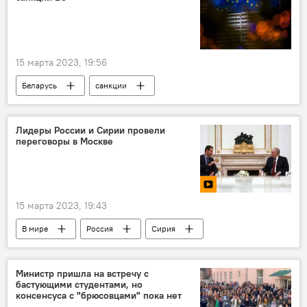
15 марта 2023, 19:56
Беларусь
санкции
Лидеры России и Сирии провели
переговоры в Москве
15 марта 2023, 19:43
В мире
Россия
Сирия
Владимир Путин
Башар Асад
переговоры
Министр пришла на встречу с
бастующими студентами, но
консенсуса с "брюсовцами" пока нет