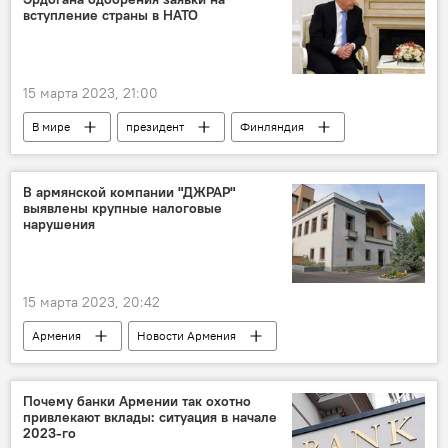
Общество
Политика
католикос
вступление страны в НАТО
15 марта 2023, 21:00
В мире
президент
Финляндия
Реджеп Эрдоган
вступление
НАТО
В армянской компании "ДЖРАР"
выявлены крупные налоговые
нарушения
15 марта 2023, 20:42
Армения
Новости Армения
Экономика
Общество
компания
нарушения
Почему банки Армении так охотно
привлекают вклады: ситуация в начале
2023-го