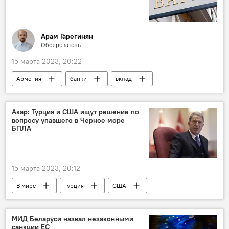
Арам Гарегинян
Обозреватель
15 марта 2023, 20:22
Армения
банки
вклад
проценты
ипотека
кредит
Акар: Турция и США ищут решение по
вопросу упавшего в Черное море
БПЛА
15 марта 2023, 20:12
В мире
Турция
США
Черное море
МИД Беларуси назвал незаконными
санкции ЕС