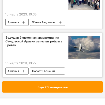
15 марта 2023, 19:36
Армения
Жанна Андреасян
Университет имени Брюсова
образование
ректор
Ведущая бюджетная авиакомпания
Саудовской Аравии запустит рейсы в
Ереван
15 марта 2023, 19:22
Армения
Новости Армения
Общество
Саудовская Аравия
авиакомпания
рейсы
Ереван
Еще 20 материалов