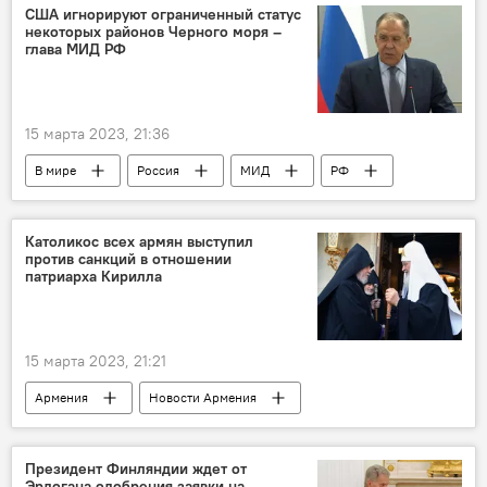
Геноцид армян
памятник
США игнорируют ограниченный статус
некоторых районов Черного моря –
глава МИД РФ
15 марта 2023, 21:36
В мире
Россия
МИД
РФ
США
Черное море
статус
Католикос всех армян выступил
против санкций в отношении
патриарха Кирилла
15 марта 2023, 21:21
Армения
Новости Армения
санкции
патриарх
Патриарх Московский и всея Руси Кирилл
Президент Финляндии ждет от
Эрдогана одобрения заявки на