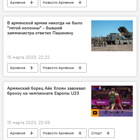
Армения
Новости Армения
Общество
контрабанда
наркотики
В армянской армии никогда не было
"пятой колонны" - бывший
замминистра ответил Пашиняну
15 марта 2023, 22:22
Армения
Новости Армения
военные
армия
интервью
Закарян Артак
Армянский борец Айк Хлоян завоевал
бронзу на чемпионате Европы U23
15 марта 2023, 22:06
Армения
Новости Армения
Спорт