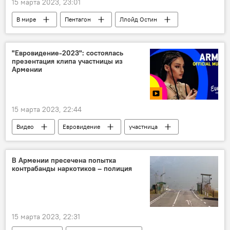
15 марта 2023, 23:01
В мире
Пентагон
Ллойд Остин
разговор
Сергей Шойгу
"Евровидение-2023": состоялась
презентация клипа участницы из
Армении
15 марта 2023, 22:44
Видео
Евровидение
участница
Армения
Новости Армения
Общество
Презентация
клип
В Армении пресечена попытка
контрабанды наркотиков – полиция
15 марта 2023, 22:31