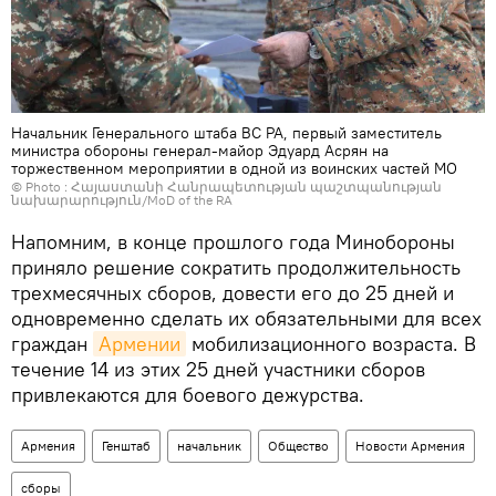
Начальник Генерального штаба ВС РА, первый заместитель
министра обороны генерал-майор Эдуард Асрян на
торжественном мероприятии в одной из воинских частей МО
© Photo : Հայաստանի Հանրապետության պաշտպանության
նախարարություն/MoD of the RA
Напомним, в конце прошлого года Минобороны
приняло решение сократить продолжительность
трехмесячных сборов, довести его до 25 дней и
одновременно сделать их обязательными для всех
граждан
Армении
мобилизационного возраста. В
течение 14 из этих 25 дней участники сборов
привлекаются для боевого дежурства.
Армения
Генштаб
начальник
Общество
Новости Армения
сборы