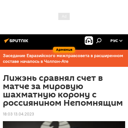
РУС
Армения
Заседание Евразийского межправсовета в расширенном
составе началось в Чолпон-Ате
Лижэнь сравнял счет в
матче за мировую
шахматную корону с
россиянином Непомнящим
18:03 13.04.2023