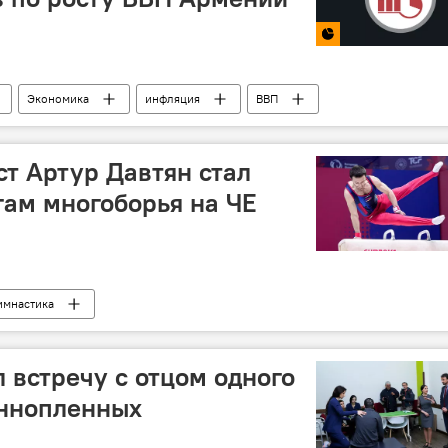
Экономика
инфляция
ВВП
т Артур Давтян стал
гам многоборья на ЧЕ
имнастика
 встречу с отцом одного
еннопленных