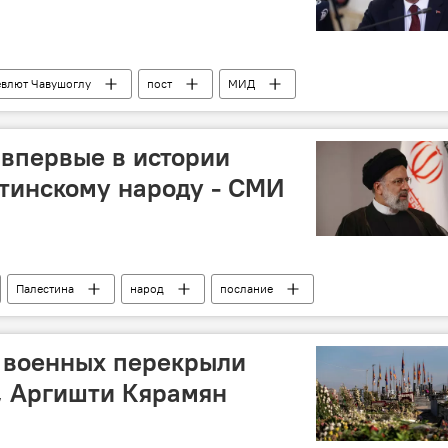
влют Чавушоглу
пост
МИД
впервые в истории
стинскому народу - СМИ
Палестина
народ
послание
 военных перекрыли
, Аргишти Кярамян