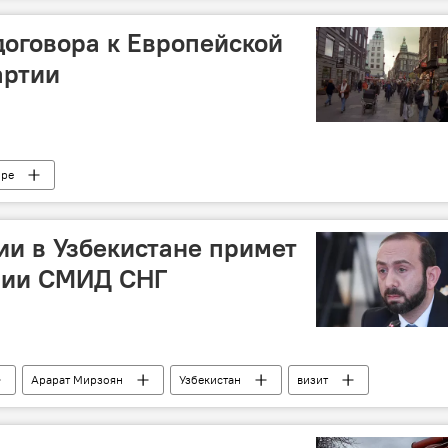
договора к Европейской
артии
ире
и в Узбекистане примет
ании СМИД СНГ
Арарат Мирзоян
Узбекистан
визит