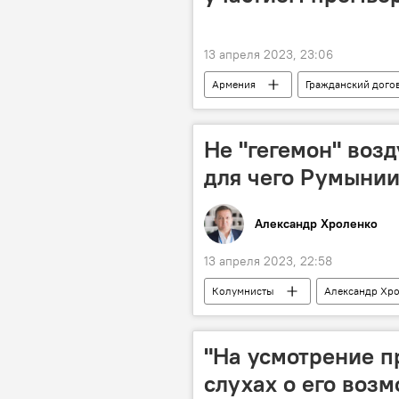
13 апреля 2023, 23:06
Армения
Гражданский дого
Не "гегемон" воз
для чего Румынии
Александр Хроленко
13 апреля 2023, 22:58
Колумнисты
Александр Хр
вооружение
НАТО
"На усмотрение п
слухах о его воз