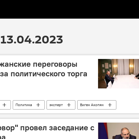
13.04.2023
жанские переговоры
за политического торга
Политика
эксперт
Виген Акопян
овор" провел заседание с
ра