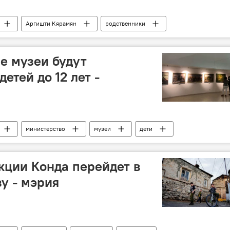
Аргишти Кярамян
родственники
е музеи будут
етей до 12 лет -
министерство
музеи
дети
кции Конда перейдет в
у - мэрия