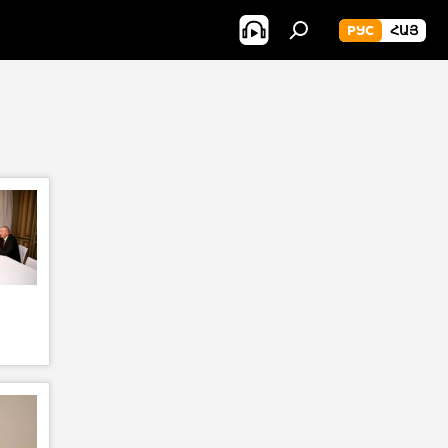
РУС
ՀԱՅ