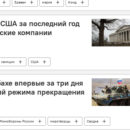
Ереван
мэрия
Конд
 США за последний год
нские компании
санкции
США
ахе впервые за три дня
ий режима прекращения
Минобороны России
миротворцы
Сводка