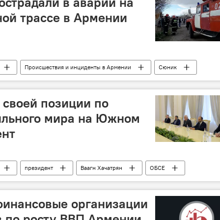
острадали в аварии на
ой трассе в Армении
Происшествия и инциденты в Армении
Сюник
 своей позиции по
ильного мира на Южном
ент
президент
Ваагн Хачатрян
ОБСЕ
ония
встреча
инансовые организации
з по росту ВВП Армении