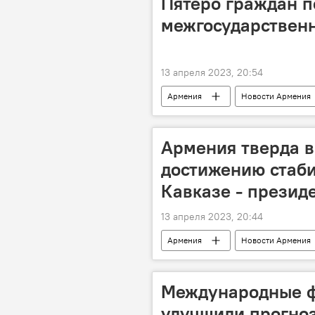
Пятеро граждан п
межгосударственн
13 апреля 2023, 20:54
Армения
Новости Армения
ДТП
Армения тверда в
достижению стаб
Кавказе - презид
13 апреля 2023, 20:44
Армения
Новости Армения
МИД
глава
Макед
Международные ф
улучшили прогно