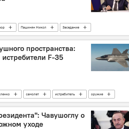
вор
Пашинян Никол
Заседание
душного пространства:
 истребители F-35
оленко
самолет
истребитель
оружие
Румыния
резидента": Чавушоглу о
можном уходе