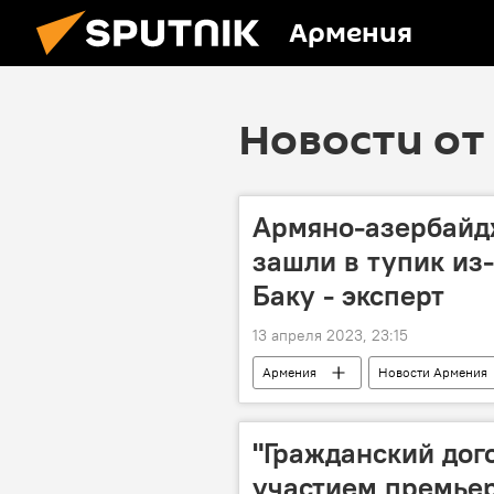
Армения
Новости от 
Армяно-азербайд
зашли в тупик из-
Баку - эксперт
13 апреля 2023, 23:15
Армения
Новости Армения
"Гражданский дог
участием премье