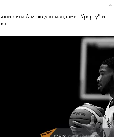
n
ьной лиги А между командами "Урарту" и
вaн