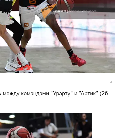
 между командами "Урарту" и "Артик" (26