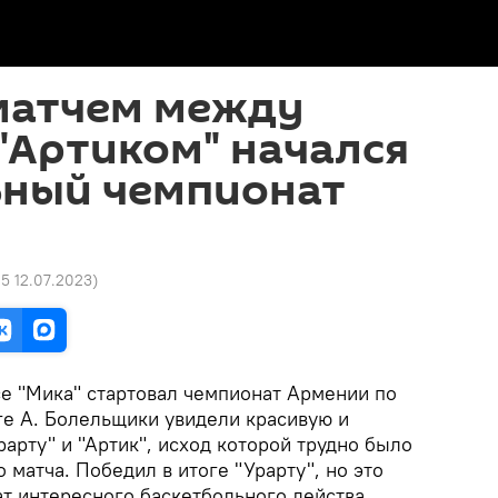
 матчем между
 "Артиком" начался
ьный чемпионат
25 12.07.2023
)
се "Мика" стартовал чемпионат Армении по
ге А. Болельщики увидели красивую и
арту" и "Артик", исход которой трудно было
 матча. Победил в итоге "Урарту", но это
т интересного баскетбольного действа.