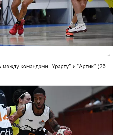
 между командами "Урарту" и "Артик" (26