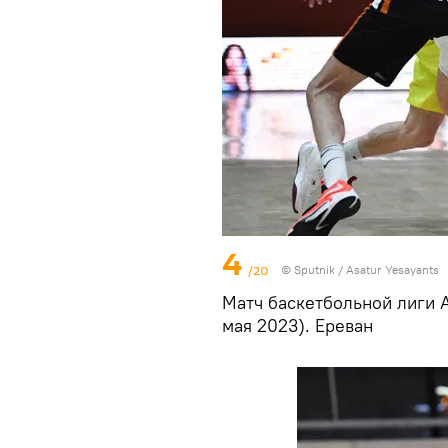
4
/20
© Sputnik / Asatur Yesayants
Матч баскетбольной лиги А
мая 2023). Еревaн