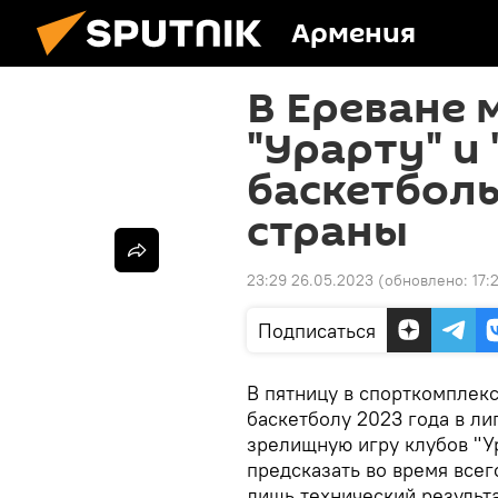
Армения
В Ереване
"Урарту" и
баскетбол
страны
23:29 26.05.2023
(обновлено:
17:
Подписаться
В пятницу в спорткомплек
баскетболу 2023 года в ли
зрелищную игру клубов "Ур
предсказать во время всего
лишь технический результа