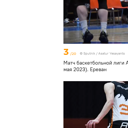
3
/20
© Sputnik / Asatur Yesayants
Матч баскетбольной лиги А
мая 2023). Еревaн