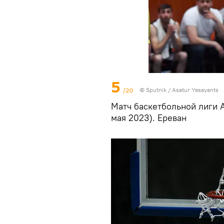
5
/20
© Sputnik / Asatur Yesayants
Матч баскетбольной лиги А
мая 2023). Еревaн