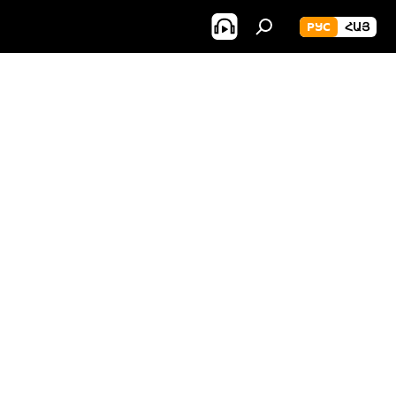
РУС
ՀԱՅ