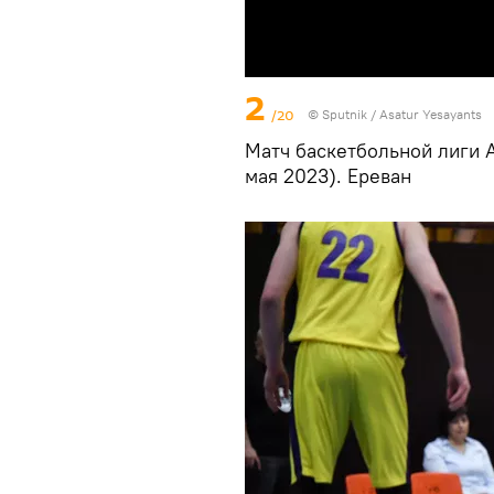
2
/20
© Sputnik / Asatur Yesayants
Матч баскетбольной лиги А
мая 2023). Еревaн