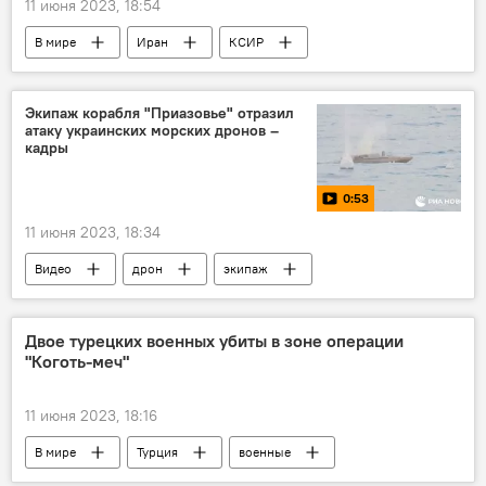
11 июня 2023, 18:54
В мире
Иран
КСИР
офицер
Экипаж корабля "Приазовье" отразил
атаку украинских морских дронов –
кадры
0:53
11 июня 2023, 18:34
Видео
дрон
экипаж
атака
Двое турецких военных убиты в зоне операции
"Коготь-меч"
11 июня 2023, 18:16
В мире
Турция
военные
операция