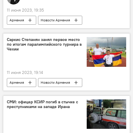
11 июня 2023, 19:35
Армения
Новости Армения
наркотики
марихуана
лаборатория
закон
Саркис Степанян занял первое место
по итогам паралимпийского турнира в
Чехии
11 июня 2023, 19:14
Армения
Новости Армения
Общество
Спорт
Чехия
Степанян Саркис
турнир
СМИ: офицер КСИР погиб в стычке с
преступниками на западе Ирана