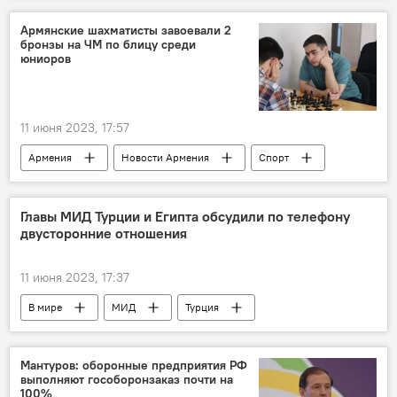
Армянские шахматисты завоевали 2
бронзы на ЧМ по блицу среди
юниоров
11 июня 2023, 17:57
Армения
Новости Армения
Спорт
Общество
шахматист
ЧМ
юниоры
бронза
Главы МИД Турции и Египта обсудили по телефону
двусторонние отношения
11 июня 2023, 17:37
В мире
МИД
Турция
Египет
отношения
Мантуров: оборонные предприятия РФ
выполняют гособоронзаказ почти на
100%