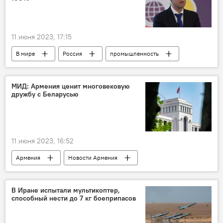
11 июня 2023, 17:15
В мире
Россия
промышленность
РФ
МИД: Армения ценит многовековую
дружбу с Беларусью
11 июня 2023, 16:52
Армения
Новости Армения
Политика
МИД
Беларусь
дружба
В Иране испытали мультикоптер,
способный нести до 7 кг боеприпасов