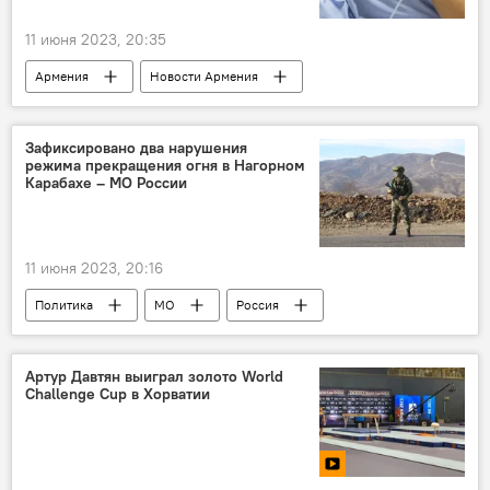
11 июня 2023, 20:35
Армения
Новости Армения
Общество
пара
бесплодие
Зафиксировано два нарушения
режима прекращения огня в Нагорном
Карабахе – МО России
11 июня 2023, 20:16
Политика
МО
Россия
Нагорный Карабах
нарушение
режим прекращения огня
Артур Давтян выиграл золото World
Challenge Cup в Хорватии