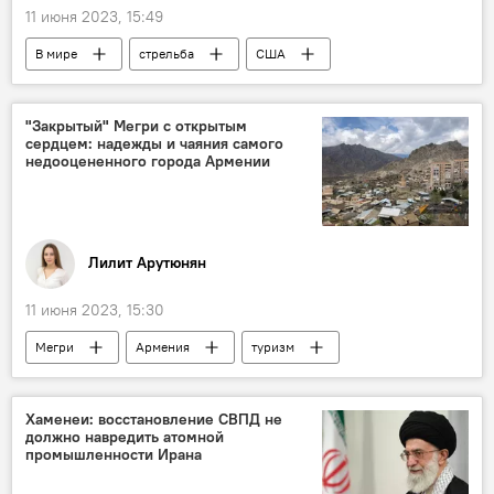
11 июня 2023, 15:49
В мире
стрельба
США
"Закрытый" Мегри с открытым
сердцем: надежды и чаяния самого
недооцененного города Армении
Лилит Арутюнян
11 июня 2023, 15:30
Мегри
Армения
туризм
Колумнисты
приграничье
юг Армении
Сюник
Культура
Хаменеи: восстановление СВПД не
должно навредить атомной
гранат
хурма
крепость Мегри
промышленности Ирана