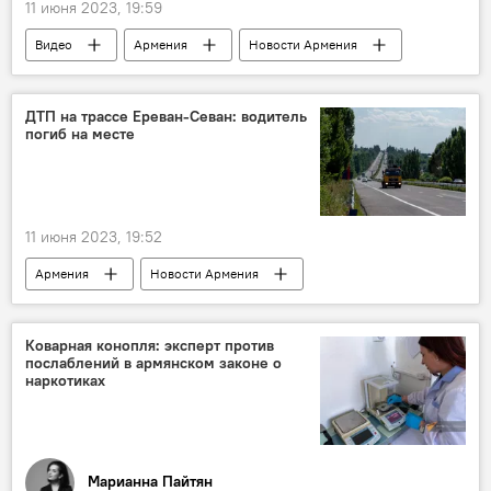
11 июня 2023, 19:59
Видео
Армения
Новости Армения
Общество
Спорт
золото
Артур Давтян
Хорватия
ДТП на трассе Ереван-Севан: водитель
погиб на месте
11 июня 2023, 19:52
Армения
Новости Армения
Общество
Ереван
Севан
ДТП
трасса
водитель
Коварная конопля: эксперт против
послаблений в армянском законе о
наркотиках
Марианна Пайтян