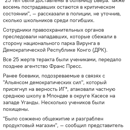
"25 тел были доставлены в больницу Бвера. Также
восемь пострадавших остаются в критическом
состоянии", — рассказали в полиции, не уточнив,
сколько школьников среди погибших.
Сотрудники правоохранительных органов
преследовали нападавших, которые сбежали в
сторону национального парка Вирунга в
Демократической Республике Конго (ДРК).
Все 25 жертв теракта были учениками, передало
позднее агентство Франс Пресс.
Ранее боевики, подозреваемые в связях с
"Альянсом демократических сил", который
присягнул на верность ИГ*, атаковали частную
среднюю школу в Мпондве в округе Касесе на
западе Уганды. Несколько учеников были
похищены.
"Было сожжено общежитие и разграблен
продуктовый магазин", — сообщил представитель