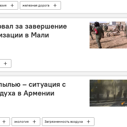
азия
железная дорога
овал за завершение
изации в Мали
ылью – ситуация с
здуха в Армении
экология
Загрязненность воздуха