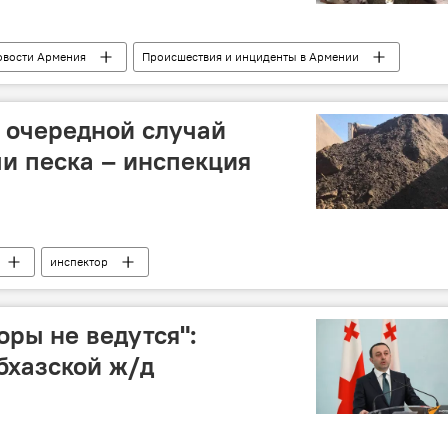
овости Армения
Происшествия и инциденты в Армении
 очередной случай
и песка – инспекция
инспектор
оры не ведутся":
бхазской ж/д