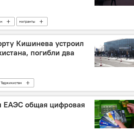
ан
мигранты
орту Кишинева устроил
истана, погибли два
Таджикистан
м ЕАЭС общая цифровая