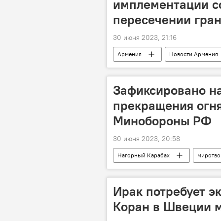
имплементации с
пересечении гран
30 июня 2023, 21:16
Армения
Новости Армения
Зафиксировано н
прекращения огня
Минобороны РФ
30 июня 2023, 20:58
Нагорный Карабах
миротв
Азербайджан
режим прекра
Ирак потребует э
Коран в Швеции 