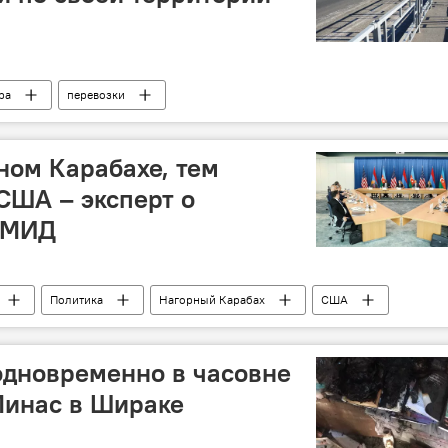
ра
перевозки
ном Карабахе, тем
США – эксперт о
в МИД
Политика
Нагорный Карабах
США
эксперт
одновременно в часовне
Минас в Шираке