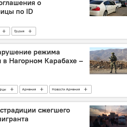
оглашения о
ицы по ID
Грузия
арушение режима
 в Нагорном Карабахе –
орцы
Армения
Новости Армения
щения огня
кстрадиции сжегшего
мигранта