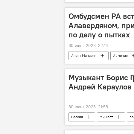
Омбудсмен РА вст
Алавердяном, пр
по делу о пытках
30 июня 2023, 22:14
Анаит Манасян
Армения
Музыкант Борис Г
Андрей Караулов
30 июня 2023, 21:58
Россия
Минюст
ре