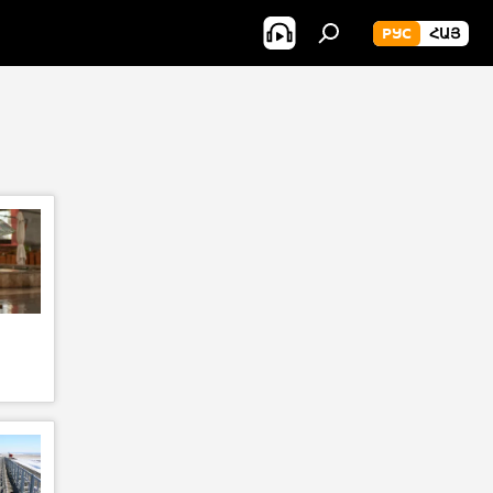
РУС
ՀԱՅ