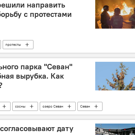
решили направить
борьбу с протестами
протесты
ного парка "Севан"
ная вырубка. Как
?
сосны
озеро Севан
Севан
 согласовывают дату