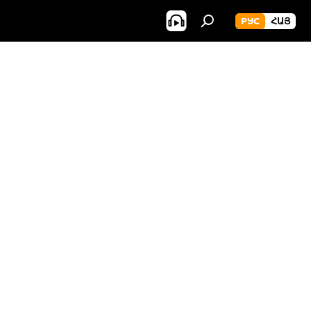
РУС
ՀԱՅ