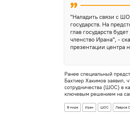
"Наладить связи с ШО
государств. На предс
глав государств буд
членство Ирана", - ск
презентации центра 
Ранее специальный предс
Бахтиер Хакимов заявил, 
сотрудничества (ШОС) в ка
ключевым решением на са
В мире
Иран
ШОС
Лавров 