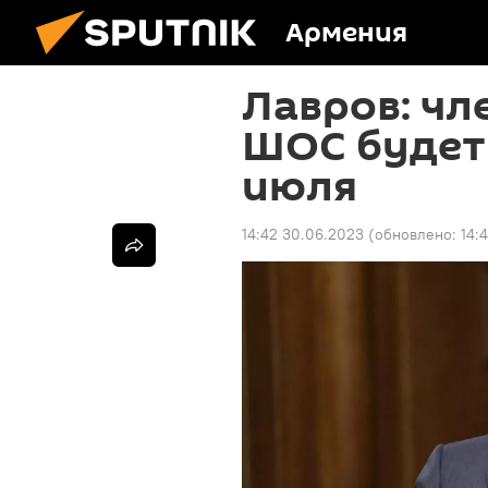
Армения
Лавров: чл
ШОС будет
июля
14:42 30.06.2023
(обновлено:
14: