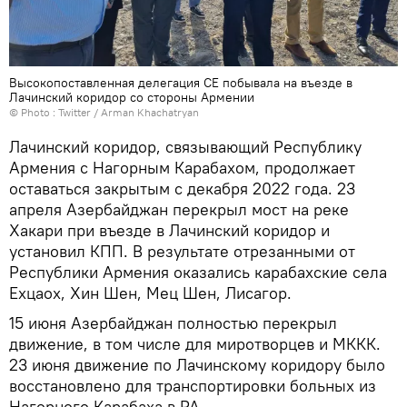
Высокопоставленная делегация СЕ побывала на въезде в
Лачинский коридор со стороны Армении
© Photo :
Twitter / Arman Khachatryan
Лачинский коридор, связывающий Республику
Армения с Нагорным Карабахом, продолжает
оставаться закрытым с декабря 2022 года. 23
апреля Азербайджан перекрыл мост на реке
Хакари при въезде в Лачинский коридор и
установил КПП. В результате отрезанными от
Республики Армения оказались карабахские села
Ехцаох, Хин Шен, Мец Шен, Лисагор.
15 июня Азербайджан полностью перекрыл
движение, в том числе для миротворцев и МККК.
23 июня движение по Лачинскому коридору было
восстановлено для транспортировки больных из
Нагорного Карабаха в РА.