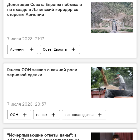
Делегация Совета Европы побывала
на въезде в Лачинский коридор со
стороны Армении
7 июля 2023, 21:17
Армения
Совет Европы
Лачинский коридор
Политика
Новости Армения
делегация
Генсек ООН заявил о важной роли
зерновой сделки
7 июля 2023, 20:57
ООН
генсек
зерновая сделка
В мире
"Исчерпывающие ответы даны": в
офисе Пашиняна отреагировали на