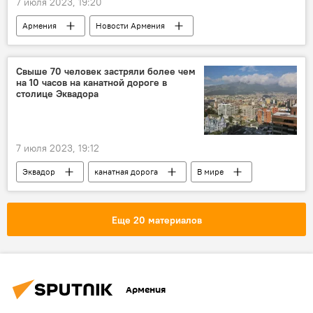
7 июля 2023, 19:20
Армения
Новости Армения
Политика
МО
медцентр
сотрудник
взятка
Свыше 70 человек застряли более чем
на 10 часов на канатной дороге в
столице Эквадора
7 июля 2023, 19:12
Эквадор
канатная дорога
В мире
Еще 20 материалов
Армения