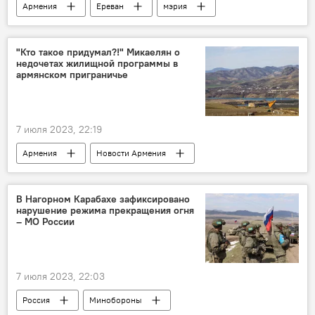
Армения
Ереван
мэрия
иск
Общество
Новости Армения
"Кто такое придумал?!" Микаелян о
недочетах жилищной программы в
армянском приграничье
7 июля 2023, 22:19
Армения
Новости Армения
приграничье
приграничные села
кредит
В Нагорном Карабахе зафиксировано
нарушение режима прекращения огня
– МО России
7 июля 2023, 22:03
Россия
Минобороны