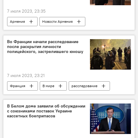
7 июля 2023, 23:35
Армения
Новости Армения
Политика
Тегеран
Ереван
Баку
отношения
эксперт
Во Франции начали расследование
после раскрытия личности
полицейского, застрелившего юношу
7 июля 2023, 23:21
Франция
В мире
расследование
В Белом доме заявили об обсуждении
с союзниками поставок Украине
кассетных боеприпасов