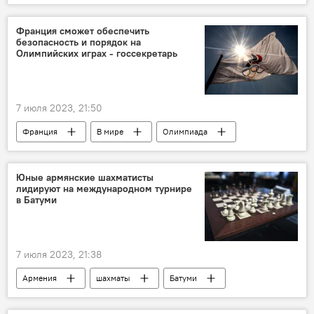
Нагорный Карабах
режим прекращения огня
нарушение
Франция сможет обеспечить
безопасность и порядок на
Новости Армения
Олимпийских играх - госсекретарь
7 июля 2023, 21:50
Франция
В мире
Олимпиада
Юные армянские шахматисты
лидируют на международном турнире
в Батуми
7 июля 2023, 21:38
Армения
шахматы
Батуми
Спорт
Новости Армения
турнир