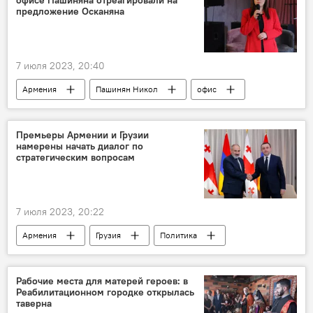
предложение Осканяна
7 июля 2023, 20:40
Армения
Пашинян Никол
офис
Политика
Новости Армения
Вардан Восканян
Премьеры Армении и Грузии
намерены начать диалог по
стратегическим вопросам
7 июля 2023, 20:22
Армения
Грузия
Политика
Новости Армения
Рабочие места для матерей героев: в
Реабилитационном городке открылась
таверна