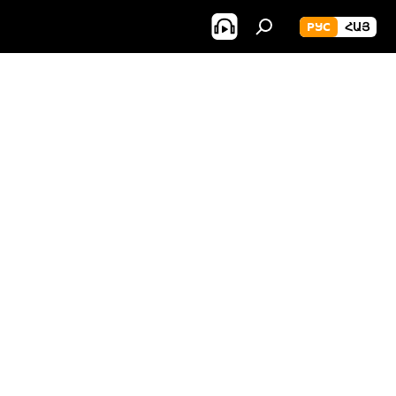
РУС
ՀԱՅ