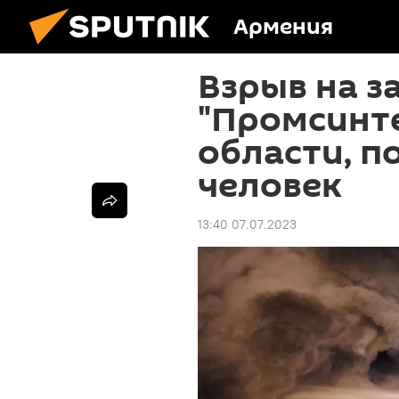
Армения
Взрыв на з
"Промсинте
области, п
человек
13:40 07.07.2023