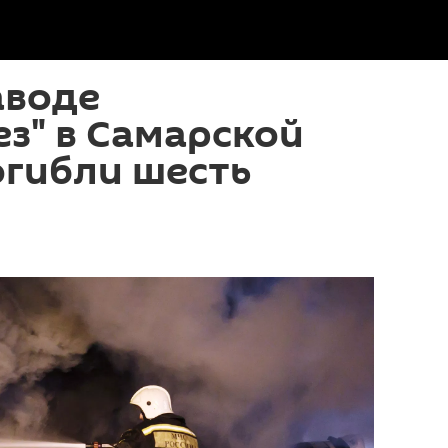
аводе
з" в Самарской
огибли шесть