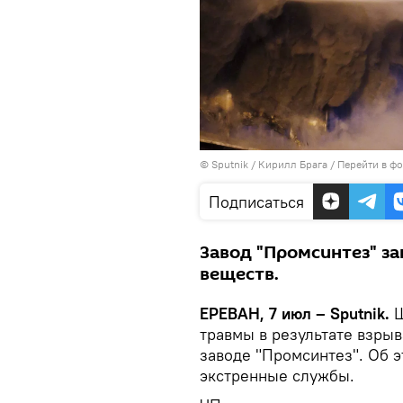
© Sputnik / Кирилл Брага
/
Перейти в ф
Подписаться
Завод "Промсинтез" з
веществ.
ЕРЕВАН, 7 июл – Sputnik.
Ш
травмы в результате взрыв
заводе "Промсинтез". Об 
экстренные службы.