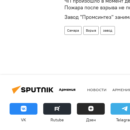
ЧП произошло в момент де
Пожара после взрыва не п
Завод "Промсинтез" заним
Самара
Взрыв
завод
Армения
НОВОСТИ
АРМЕНИ
VK
Rutube
Дзен
Telegr