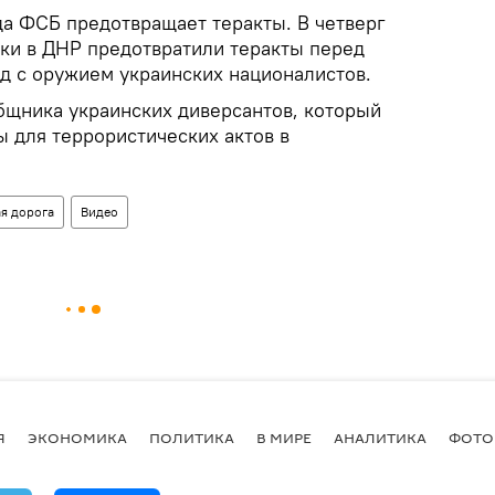
да ФСБ предотвращает теракты. В четверг
ики в ДНР предотвратили теракты перед
д с оружием украинских националистов.
щника украинских диверсантов, который
 для террористических актов в
я дорога
Видео
Я
ЭКОНОМИКА
ПОЛИТИКА
В МИРЕ
АНАЛИТИКА
ФОТО