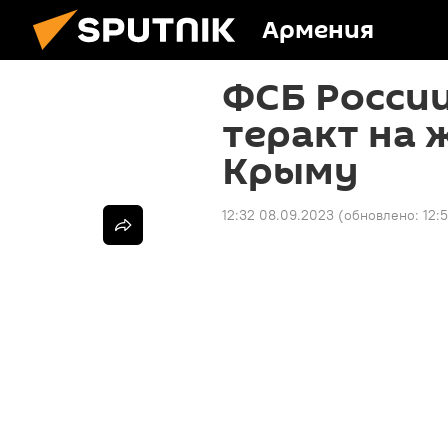
Армения
ФСБ Росси
теракт на 
Крыму
12:32 08.09.2023
(обновлено:
12: