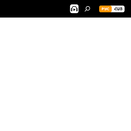
РУС
ՀԱՅ