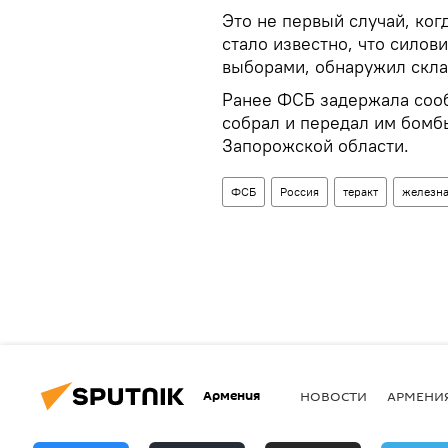
Это не первый случай, ког
стало известно, что силов
выборами, обнаружил скла
Ранее ФСБ задержала сооб
собрал и передал им бомбы
Запорожской области.
ФСБ
Россия
теракт
железна
Армения
НОВОСТИ
АРМЕНИ