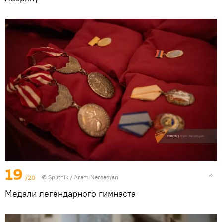
19
/20
© Sputnik / Aram Nersesyan
Медали легендарного гимнаста