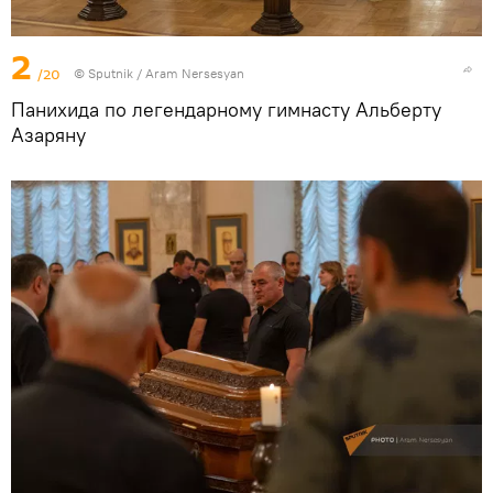
2
/20
© Sputnik / Aram Nersesyan
Панихида по легендарному гимнасту Альберту
Азаряну