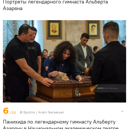
Портреты легендарного гимнаста Альберта
Азаряна
6
/20
© Sputnik / Aram Nersesyan
Панихида по легендарному гимнасту Альберту
Азаряну в Национальном академическом театре