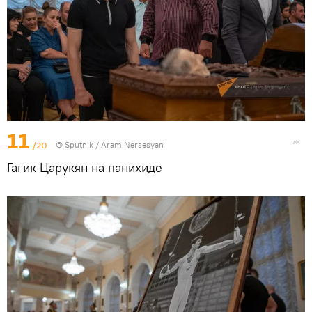
11
/20
© Sputnik / Aram Nersesyan
Гагик Царукян на панихиде