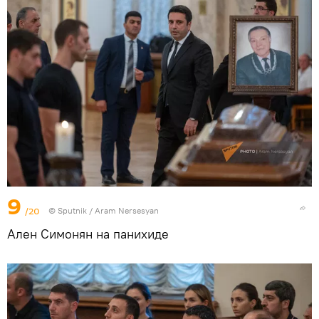
9
/20
© Sputnik / Aram Nersesyan
Ален Симонян на панихиде