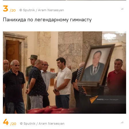
3
/20
© Sputnik / Aram Nersesyan
Панихида по легендарному гимнасту
4
/20
© Sputnik / Aram Nersesyan