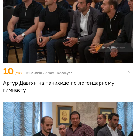
10
/20
© Sputnik / Aram Nersesyan
Артур Давтян на панихиде по легендарному
гимнасту