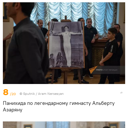
8
/20
© Sputnik / Aram Nersesyan
Панихида по легендарному гимнасту Альберту
Азаряну