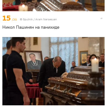
15
/20
© Sputnik / Aram Nersesyan
Никол Пашинян на панихиде