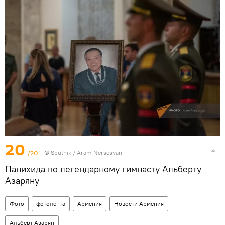
20
/20
© Sputnik / Aram Nersesyan
Панихида по легендарному гимнасту Альберту
Азаряну
Фото
фотолента
Армения
Новости Армения
Альберт Азарян