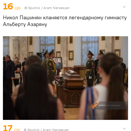
16
/20
© Sputnik / Aram Nersesyan
Никол Пашинян кланяется легендарному гимнасту
Альберту Азаряну
17
/20
© Sputnik / Aram Nersesyan