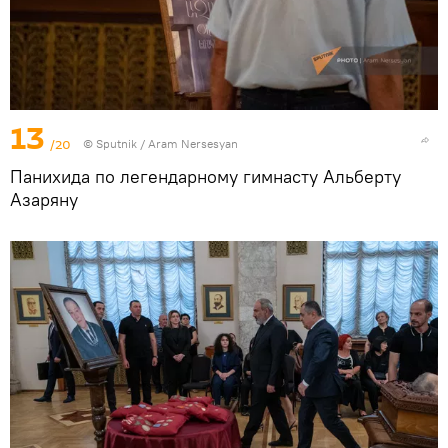
13
/20
© Sputnik / Aram Nersesyan
Панихида по легендарному гимнасту Альберту
Азаряну