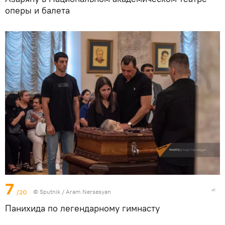
оперы и балета
7
/20
© Sputnik / Aram Nersesyan
Панихида по легендарному гимнасту