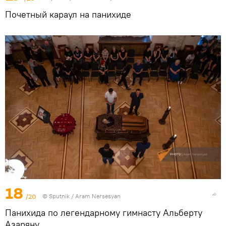
Почетный караул на панихиде
18
/20
© Sputnik / Aram Nersesyan
Панихида по легендарному гимнасту Альберту
Азаряну