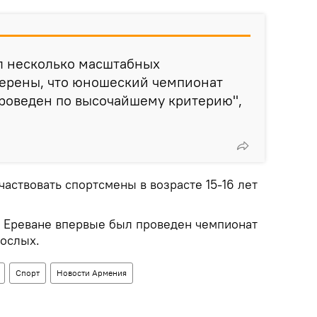
л несколько масштабных
верены, что юношеский чемпионат
проведен по высочайшему критерию",
частвовать спортсмены в возрасте 15-16 лет
 в Ереване впервые был проведен чемпионат
рослых.
Спорт
Новости Армения