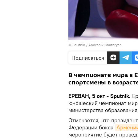
© Sputnik / Andranik Ghazaryan
Подписаться
В чемпионате мира в 
спортсмены в возрасте
ЕРЕВАН, 5 окт - Sputnik.
Ер
юношеский чемпионат мира
министерства образования,
Отмечается, что президен
Федерации бокса
Армени
мероприятие будет провед