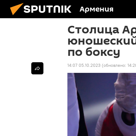
Армения
Столица А
юношеский
по боксу
14:07 05.10.2023
(обновлено:
14:2