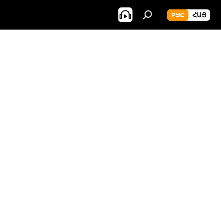
РУС
ՀԱՅ