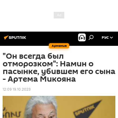
РУС
Армения
"Он всегда был
отморозком": Намин о
пасынке, убившем его сына
- Артема Микояна
12:09 19.10.2023