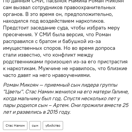
По данным СМИ, пасынок Намина Роман Микоян
сам вызвал сотрудников правоохранительных
органов. В это время он, предположительно,
находился под воздействием наркотиков.
Предстоит заседание суда, чтобы избрать меру
пресечения. У СМИ была версия, что Роман
расправился с братом и бабушкой из-за
имущественных споров. Но во время допроса
стали известно, что конфликт между
родственниками произошел из-за его пристрастия
к наркотикам. Мужчине не нравилось, что близкие
часто давят на него нравоучениями.
Роман Микоян — приемный сын лидера группы
"Цветы". Стас Намин женился на его матери Галине,
когда мальчику был год. Спустя несколько лет у
пары родился сын – Артем. Они прожили вместе 25
лет и развелись в 2015 году.
Стас Намин
сын
убийство