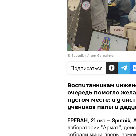
© Sputnik / Aram Gareginyan
Подписаться
Воспитанникам инжене
очередь помогло желан
пустом месте: и у инс
учеников папы и деду
ЕРЕВАН, 21 окт – Sputnik, 
лаборатории "Армат", дей
собрали мини-дверь, замо