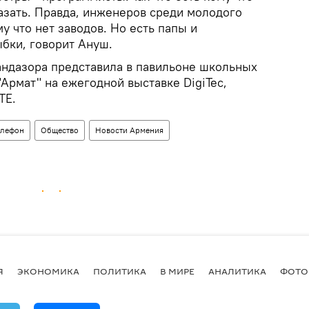
азать. Правда, инженеров среди молодого
у что нет заводов. Но есть папы и
ыбки, говорит Ануш.
андазора представила в павильоне школьных
Армат" на ежегодной выставке DigiTec,
TE.
елефон
Общество
Новости Армения
Я
ЭКОНОМИКА
ПОЛИТИКА
В МИРЕ
АНАЛИТИКА
ФОТО