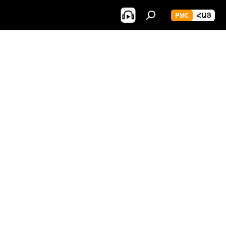
РУС
ՀԱՅ