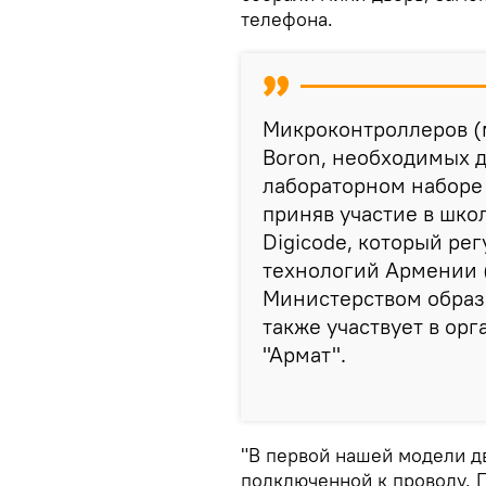
телефона.
Микроконтроллеров (м
Boron, необходимых д
лабораторном наборе 
приняв участие в шк
Digicode, который ре
технологий Армении (
Министерством образо
также участвует в ор
"Армат".
"В первой нашей модели дв
подключенной к проводу. 