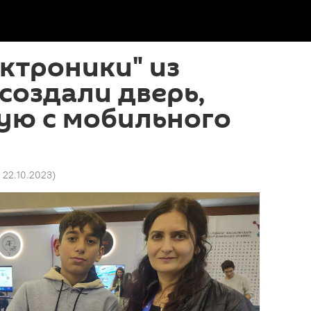
ктроники" из
создали дверь,
ую с мобильного
1 22.10.2023
)