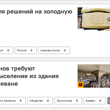
для решений на холодную
ША
Россия
горячая линия
нов требуют
ыселение из здания
реване
ти Армения
Общество
Экономика
Ереван
Видео