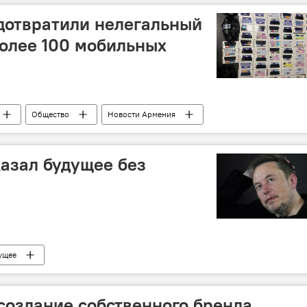
дотвратили нелегальный
олее 100 мобильных
Общество
Новости Армения
азал будущее без
ущее
создание собственного бренда