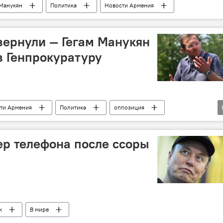
 Манукян
Политика
Новости Армения
 вернули — Гегам Манукян
в Генпрокуратуру
ти Армения
Политика
оппозиция
прокуратура
р телефона после ссоры
к
В мире