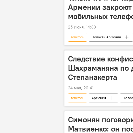
Армении закроют
мобильных телеф
25 июня, 14:33
телефон
Новости Армения
Следствие конфис
Шахраманяна по д
Степанакерта
24 мая, 20:41
телефон
Армения
Новос
Взрыв
Степанакерт
Симонян поговори
Матвиенко: он по