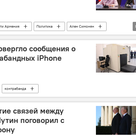
ти Армения
Политика
Ален Симонян
я
овергло сообщения о
рабандных iPhone
контрабанда
тие связей между
Путин поговорил с
фону