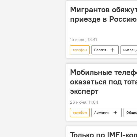
Мигрантов обяжут
приезде в Росси
15 июля, 18:41
телефон
Россия
миграц
Мобильные телеф
оказаться под то
эксперт
26 июня, 11:04
телефон
Армения
Общес
Только по IMEI-код