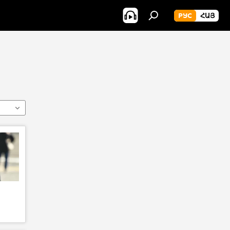
РУС
ՀԱՅ