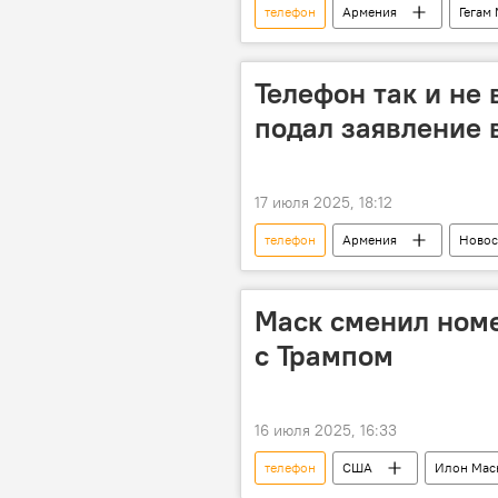
телефон
Армения
Гегам
Телефон так и не
подал заявление 
17 июля 2025, 18:12
телефон
Армения
Новос
Гегам Манукян
Генеральная 
Маск сменил номе
с Трампом
16 июля 2025, 16:33
телефон
США
Илон Мас