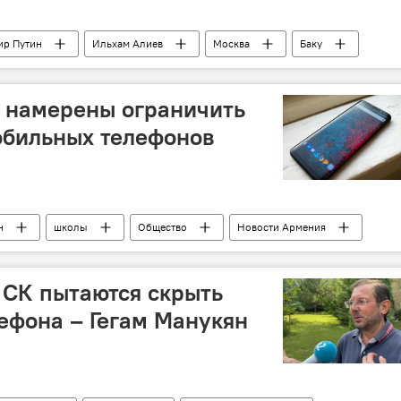
ир Путин
Ильхам Алиев
Москва
Баку
а намерены ограничить
обильных телефонов
н
школы
Общество
Новости Армения
 СК пытаются скрыть
ефона – Гегам Манукян