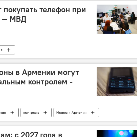
 покупать телефон при
ю — МВД
ия
оны в Армении могут
тальным контролем -
тво
контроль
Новости Армения
ам: с 2027 года в