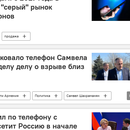
 "серый" рынок
онов
продажа
ковало телефон Самвела
елу делу о взрыве близ
ти Армения
Политика
Самвел Шахраманян
л по телефону с
сетит Россию в начале