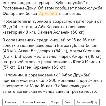
международного турнира "Кубок дружбы" в
Ростове-на-Дону. Об этом сообщает пресс-служба
Федерации бокса
Армении
в соцсетях.
Победителями турнира в возрастной категории от
13 до 14 лет стали Айк Карапетян (весовая
категория 48 кг), Самвел Асланян (60 кг).
В соревнованиях среди юношей от 15 до 16 лет
золотые медали завоевали Ваграм Довлатбекян
(46 кг), Агван Багдасарян (54 кг), Артем Степанян
(66 кг). Второе место занял Нарек Амирян (48 кг),
на третьей строчке расположились Юрий Маилян
(57 кг), Вазген Карханян (63 кг).
Напомним, в соревнованиях "Кубок Дружбы"
приняли участие около 200 молодых спортсменов
в возрасте от 13 до 16 лет. В общекомандном
зачете армянская команда заняла третье место.
Армения
Новости Армения
Спорт
бокс
Ростов-на-Дону