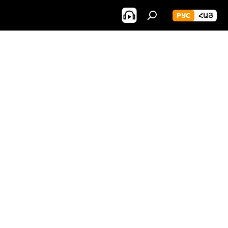
РУС
ՀԱՅ