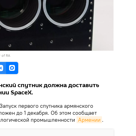
r of RA
нский спутник должна доставить
нии SpaceX.
 Запуск первого спутника армянского
тложен до 1 декабря. Об этом сообщает
ологической промышленности
Армении
.