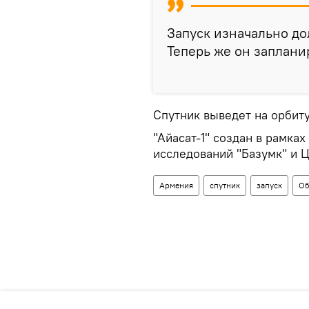
Запуск изначально до
Теперь же он запланир
Спутник выведет на орбиту
"Айасат-1" создан в рамка
исследований "Базумк" и 
Армения
спутник
запуск
Об