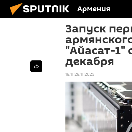
Армения
Запуск пер
армянског
"Айасат-1"
декабря
18:11 28.11.2023