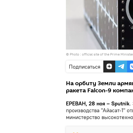
© Photo :
official site of the Prime Ministe
Подписаться
На орбиту Земли армя
ракета Falcon-9 компа
ЕРЕВАН, 28 ноя – Sputnik
.
производства "Айасат-1" о
министерство высокотехн