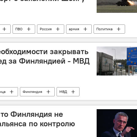
ПВО
Россия
армия
Политика
еобходимости закрывать
ед за Финляндией - МВД
ица
Финляндия
МВД
что Финляндия не
льянса по контролю