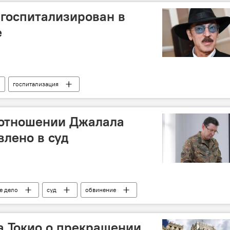
госпитализирован в
е
госпитализация
 отношении Джалала
лено в суд
е дело
суд
обвинение
а Токио о прекращении