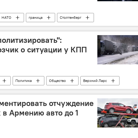
НАТО
граница
Столтенберг
политизировать":
зчик о ситуации у КПП
Политика
Общество
Верхний Ларс
ументировать отчуждение
в Армению авто до 1