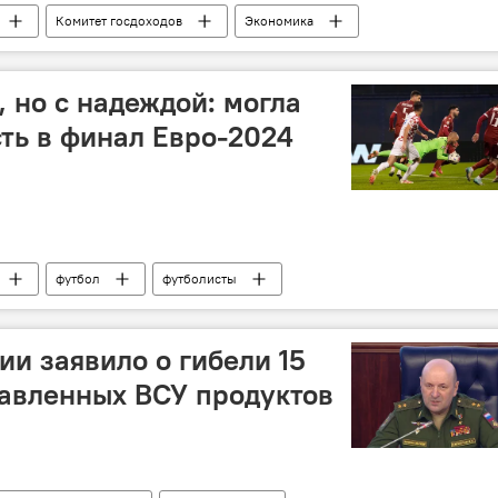
Комитет госдоходов
Экономика
, но с надеждой: могла
ть в финал Евро-2024
футбол
футболисты
Александр Петраков
Спорт
Колумнисты
и заявило о гибели 15
равленных ВСУ продуктов