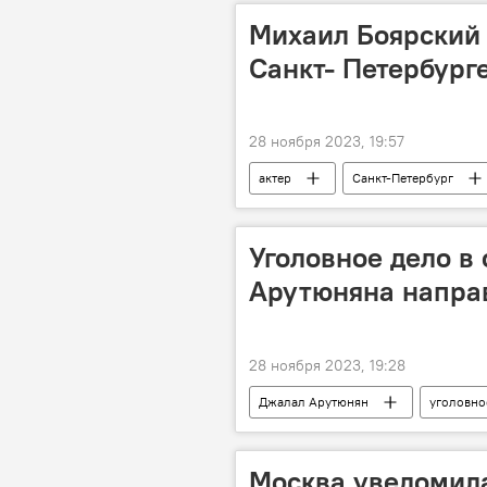
Михаил Боярский 
Санкт- Петербург
28 ноября 2023, 19:57
актер
Санкт-Петербург
Уголовное дело в
Арутюняна направ
28 ноября 2023, 19:28
Джалал Арутюнян
уголовно
Москва уведомил