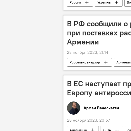
Россия
Украина
Во
В РФ сообщили о 
при поставках ра
Армении
28 ноября 2023, 21:14
Россельхознадзор
Армения
В ЕС наступает пр
Европу антиросс
Арман Ванескегян
28 ноября 2023, 20:57
Аналитика
США
с