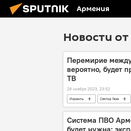
Армения
Новости от 
Перемирие между
вероятно, будет п
ТВ
28 ноября 2023, 23:52
Израиль
Сектор Газа
Система ПВО Арме
будет нужна: экс