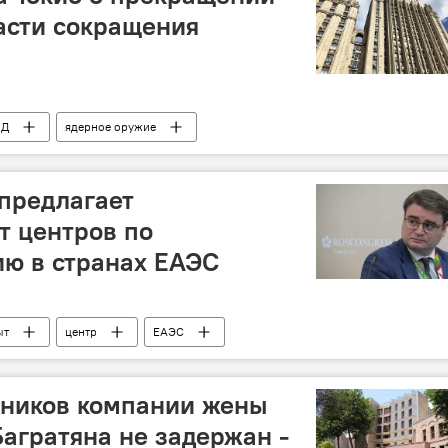
асти сокращения
Д
ядерное оружие
предлагает
т центров по
ю в странах ЕАЭС
ыт
центр
ЕАЭС
дников компании жены
Багратяна не задержан -