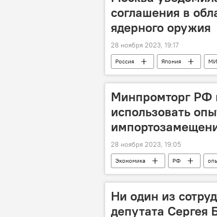
соглашения в обл
ядерного оружия
28 ноября 2023, 19:17
Россия
Япония
МИ
Минпромторг РФ 
использовать опы
импортозамещени
28 ноября 2023, 19:05
Экономика
РФ
оп
Ни один из сотру
депутата Сергея 