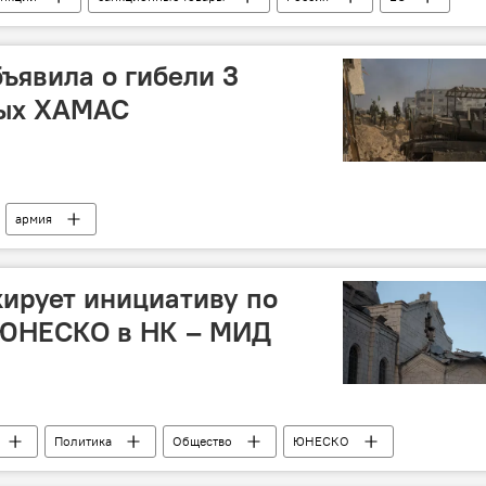
ъявила о гибели 3
ных ХАМАС
армия
кирует инициативу по
 ЮНЕСКО в НК – МИД
Политика
Общество
ЮНЕСКО
атива