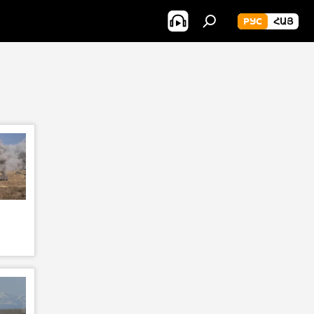
РУС
ՀԱՅ