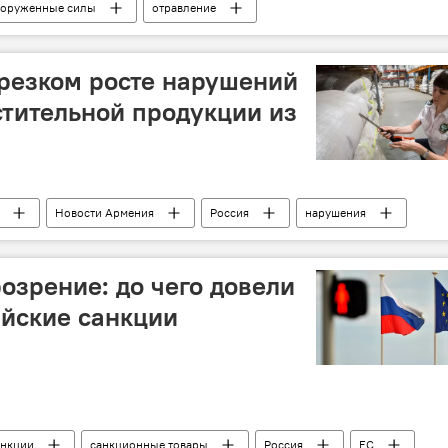
оруженные силы
отравление
резком росте нарушений
стительной продукции из
Новости Армения
Россия
нарушения
озрение: до чего довели
ийские санкции
анкции
санкционные товары
Россия
ЕС