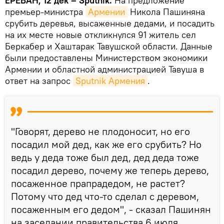
ЕРЕВАН, 12 дек – Sputnik.
На предложение
премьер-министра
Армении
Никола Пашиняна
срубить деревья, высаженные дедами, и посадить
на их месте новые откликнулся 91 житель сел
Беркабер и Хаштарак Тавушской области. Данные
были предоставлены Министерством экономики
Армении и областной администрацией Тавуша в
ответ на запрос
Sputnik Армения
.
"Говорят, дерево не плодоносит, но его
посадил мой дед, как же его срубить? Но
ведь у деда тоже был дед, дед деда тоже
посадил дерево, почему же теперь дерево,
посаженное прапрадедом, не растет?
Потому что дед что-то сделал с деревом,
посаженным его дедом", - сказал Пашинян
на заседании правительства 6 июля,