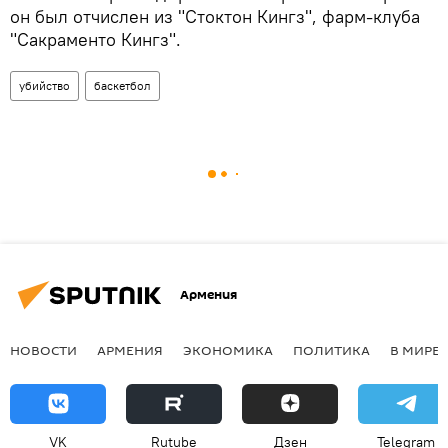
он был отчислен из "Стоктон Кингз", фарм-клуба
"Сакраменто Кингз".
убийство
баскетбол
Армения
НОВОСТИ
АРМЕНИЯ
ЭКОНОМИКА
ПОЛИТИКА
В МИРЕ
VK
Rutube
Дзен
Telegram