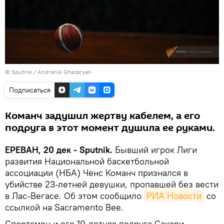
© Sputnik / Andranik Ghazaryan
Подписаться
Команч задушил жертву кабелем, а его
подруга в этот момент душила ее руками.
ЕРЕВАН, 20 дек - Sputnik.
Бывший игрок Лиги
развития Национальной баскетбольной
ассоциации (НБА) Ченс Команч признался в
убийстве 23-летней девушки, пропавшей без вести
в Лас-Вегасе․ Об этом сообщило
РИА Новости
со
ссылкой на Sacramento Bee.
Спортсмен и его 19-летняя подруга Сакари