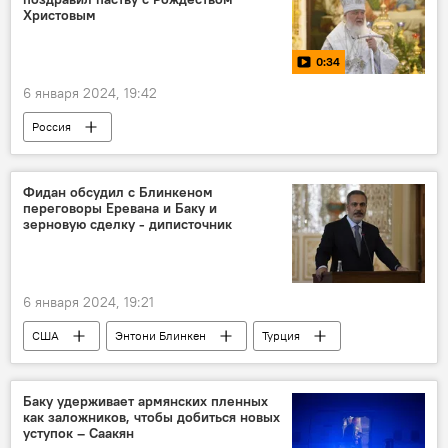
Вынужденные переселенцы
Христовым
Нагорный Карабах
0:34
6 января 2024, 19:42
Россия
Патриарх Московский и всея Руси Кирилл
Рождество
Видео
Фидан обсудил с Блинкеном
переговоры Еревана и Баку и
зерновую сделку - диписточник
6 января 2024, 19:21
США
Энтони Блинкен
Турция
переговоры
Баку удерживает армянских пленных
как заложников, чтобы добиться новых
уступок – Саакян