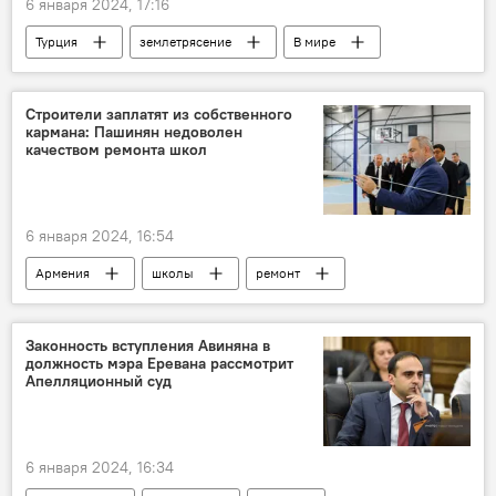
6 января 2024, 17:16
Турция
землетрясение
В мире
Строители заплатят из собственного
кармана: Пашинян недоволен
качеством ремонта школ
6 января 2024, 16:54
Армения
школы
ремонт
Пашинян Никол
Политика
Новости Армения
Законность вступления Авиняна в
должность мэра Еревана рассмотрит
Апелляционный суд
6 января 2024, 16:34