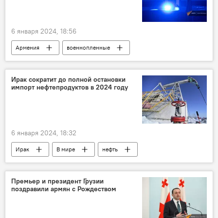
6 января 2024, 18:56
Армения
военнопленные
Сирануш Саакян
Политика
Новости Армения
Ирак сократит до полной остановки
импорт нефтепродуктов в 2024 году
6 января 2024, 18:32
Ирак
В мире
нефть
Премьер и президент Грузии
поздравили армян с Рождеством