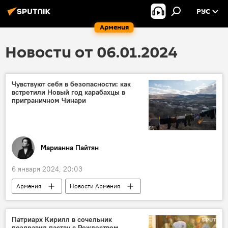
РУС
Армения
Новости от 06.01.2024
Чувствуют себя в безопасности: как
встретили Новый год карабахцы в
приграничном Чинари
Марианна Пайтян
6 января 2024, 20:03
Армения
Новости Армения
Колумнисты
Тавуш
Тавушская область
переселенцы
Патриарх Кирилл в сочельник
поздравил паству с Рождеством