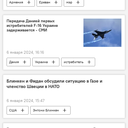
Армения
Ереван
мэр
Тигран Авинян
Политика
Новости Армения
Передача Данией первых
истребителей F-16 Украине
задерживается - СМИ
6 января 2024, 16:16
Дания
Украина
истребитель
В мире
Блинкен и Фидан обсудили ситуацию в Газе и
членство Швеции в НАТО
6 января 2024, 15:47
США
Энтони Блинкен
Хакан Фидан
Сектор Газа
Турция
В мире