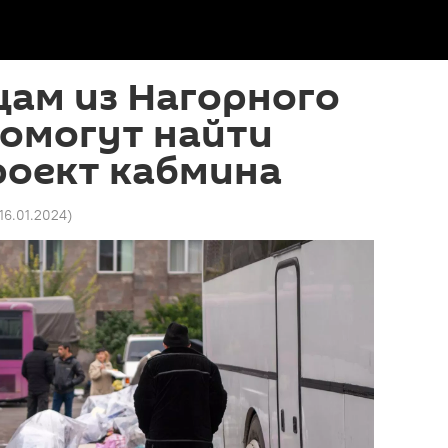
цам из Нагорного
помогут найти
роект кабмина
 16.01.2024
)