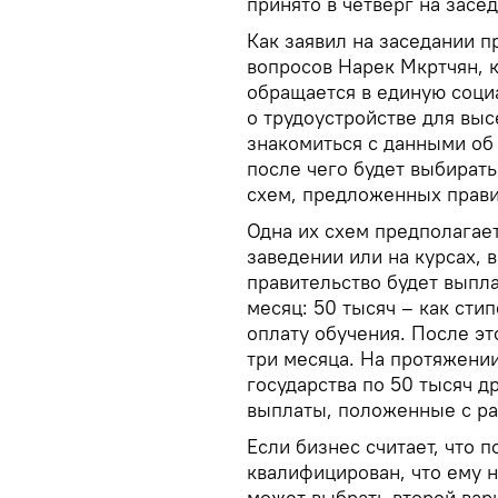
принято в четверг на засе
Как заявил на заседании п
вопросов Нарек Мкртчян, 
обращается в единую соц
о трудоустройстве для вы
знакомиться с данными об
после чего будет выбирать,
схем, предложенных прави
Одна их схем предполагае
заведении или на курсах, 
правительство будет выпла
месяц: 50 тысяч – как сти
оплату обучения. После эт
три месяца. На протяжении
государства по 50 тысяч д
выплаты, положенные с ра
Если бизнес считает, что 
квалифицирован, что ему 
может выбрать второй вари