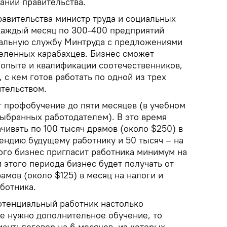
дании правительства.
равительства министр труда и социальных
каждый месяц по 300-400 предприятий
иальную службу Минтруда с предложениями
селенных карабахцев. Бизнес сможет
 опыте и квалификации соотечественников,
 с кем готов работать по одной из трех
тельством.
т профобучение до пяти месяцев (в учебном
выбранных работодателем). В это время
чивать по 100 тысяч драмов (около $250) в
пендию будущему работнику и 50 тысяч – на
ого бизнес пригласит работника минимум на
 этого периода бизнес будет получать от
рамов (около $125) в месяц на налоги и
ботника.
потенциальный работник настолько
не нужно дополнительное обучение, то
ант: договор на 6 месяцев, из которых