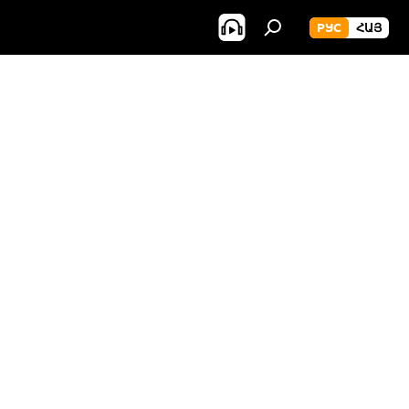
РУС
ՀԱՅ