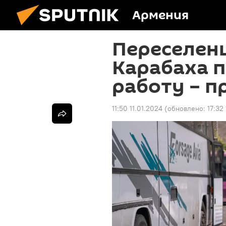
Армения
Переселен
Карабаха 
работу – п
11:50 11.01.2024
(обновлено:
17:32