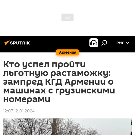
РУС
Армения
Кто успел пройти
льготную растаможку:
зампред КГД Армении о
машинах с грузинскими
номерами
12:07 12.01.2024